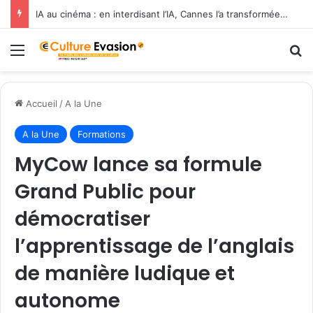
IA au cinéma : en interdisant l’IA, Cannes l’a transformée en label de luxe
Menu
R
Accueil
/
A la Une
A la Une
Formations
MyCow lance sa formule
Grand Public pour
démocratiser
l’apprentissage de l’anglais
de manière ludique et
autonome