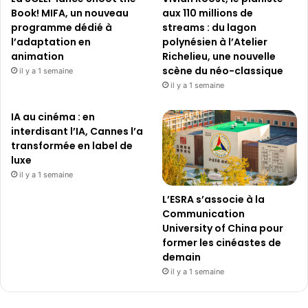
Book! MIFA, un nouveau
aux 110 millions de
programme dédié à
streams : du lagon
l’adaptation en
polynésien à l’Atelier
animation
Richelieu, une nouvelle
scène du néo-classique
il y a 1 semaine
il y a 1 semaine
IA au cinéma : en
interdisant l’IA, Cannes l’a
transformée en label de
luxe
il y a 1 semaine
L’ESRA s’associe à la
Communication
University of China pour
former les cinéastes de
demain
il y a 1 semaine