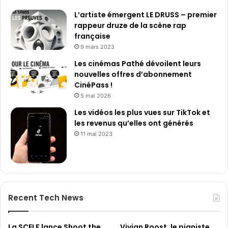
L’artiste émergent LE DRUSS – premier
rappeur druze de la scène rap
française
9 mars 2023
Les cinémas Pathé dévoilent leurs
nouvelles offres d’abonnement
CinéPass !
5 mai 2026
Les vidéos les plus vues sur TikTok et
les revenus qu’elles ont générés
11 mai 2023
Recent Tech News
La SCELF lance Shoot the
Vivian Roost, le pianiste