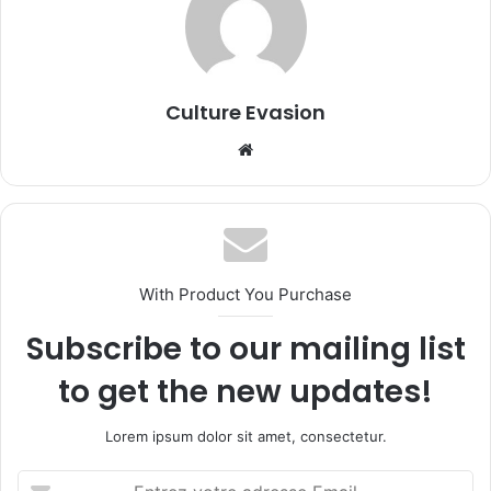
Culture Evasion
We
bsi
te
With Product You Purchase
Subscribe to our mailing list
to get the new updates!
Lorem ipsum dolor sit amet, consectetur.
E