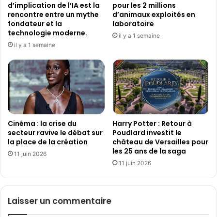
n
d
d’implication de l’IA est la
pour les 2 millions
o
a
rencontre entre un mythe
d’animaux exploités en
u
n
fondateur et la
laboratoire
v
s
technologie moderne.
il y a 1 semaine
e
u
il y a 1 semaine
l
n
l
c
e
o
s
n
t
t
a
e
r
x
?
Cinéma : la crise du
Harry Potter : Retour à
t
secteur ravive le débat sur
Poudlard investit le
e
la place de la création
château de Versailles pour
é
les 25 ans de la saga
c
11 juin 2026
11 juin 2026
o
n
o
m
Laisser un commentaire
i
q