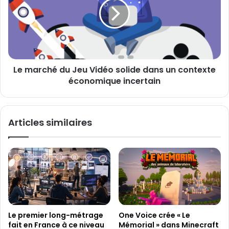
l
k
a
S
r
t
c
a
h
r
é
W
d
a
Le marché du Jeu Vidéo solide dans un contexte
u
n
économique incertain
J
t
e
e
u
d
V
Articles similaires
,
i
q
d
u
é
i
o
s
s
e
o
r
l
a
i
l
d
Le premier long-métrage
One Voice crée « Le
a
e
fait en France à ce niveau
Mémorial » dans Minecraft