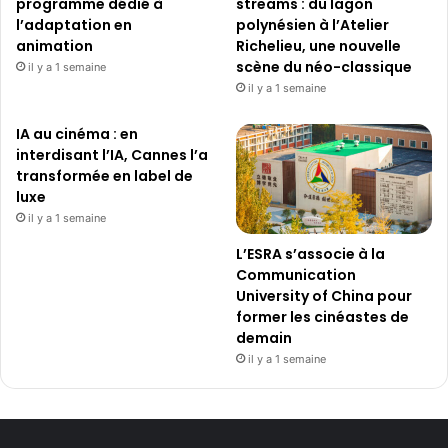
programme dédié à
streams : du lagon
l’adaptation en
polynésien à l’Atelier
animation
Richelieu, une nouvelle
scène du néo-classique
il y a 1 semaine
il y a 1 semaine
IA au cinéma : en
interdisant l’IA, Cannes l’a
transformée en label de
luxe
il y a 1 semaine
L’ESRA s’associe à la
Communication
University of China pour
former les cinéastes de
demain
il y a 1 semaine