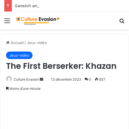
Gameloft amène les légendes du Nord dans March of Empires avec un évènement Vikings à durée limitée !
Menu
R
Accueil
/
Jeux-vidéo
Jeux-vidéo
The First Berserker: Khazan
Culture Evasion
E
12 décembre 2023
0
937
n
Moins d’une minute
v
o
y
e
r
u