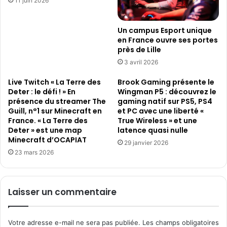
11 juin 2026
h
-
O
Un campus Esport unique
r
en France ouvre ses portes
c
près de Lille
h
3 avril 2026
e
s
Live Twitch « La Terre des
Brook Gaming présente le
t
Deter : le défi ! » En
Wingman P5 : découvrez le
présence du streamer The
gaming natif sur PS5, PS4
r
Guill, n°1 sur Minecraft en
et PC avec une liberté «
a
France. « La Terre des
True Wireless » et une
Deter » est une map
latence quasi nulle
Minecraft d’OCAPIAT
29 janvier 2026
23 mars 2026
Laisser un commentaire
Votre adresse e-mail ne sera pas publiée.
Les champs obligatoires