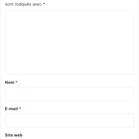
sont indiqués avec
*
C
o
m
m
e
n
t
a
Nom
*
i
r
e
E-mail
*
*
Site web