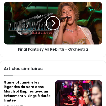
E
:
F
m
B
i
a
l
n
i
o
a
l
o
l
m
F
&
a
R
n
a
t
Final Fantasy VII Rebirth - Orchestra
g
a
e
s
y
V
Articles similaires
I
I
R
Gameloft amène les
e
légendes du Nord dans
b
March of Empires avec un
i
évènement Vikings à durée
r
limitée !
t