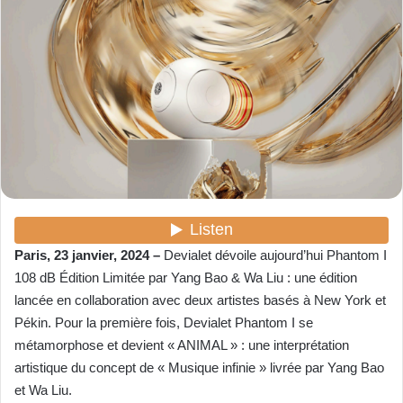
y
e
r
u
n
c
o
u
r
r
i
e
Paris, 23 janvier, 2024 –
Devialet dévoile aujourd’hui Phantom I
l
108 dB Édition Limitée par Yang Bao & Wa Liu : une édition
lancée en collaboration avec deux artistes basés à New York et
Pékin. Pour la première fois,
Devialet Phantom I se
métamorphose et devient « ANIMAL » : une interprétation
artistique du concept de « Musique infinie » livrée par Yang Bao
et Wa Liu.