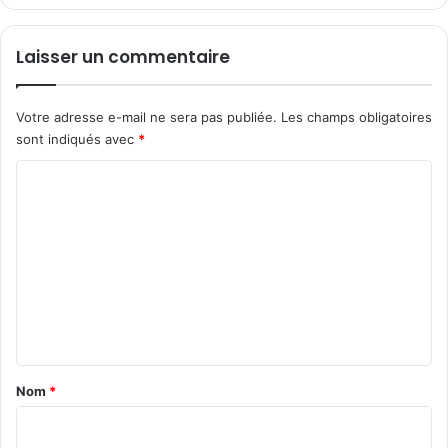
F
r
a
Laisser un commentaire
n
ç
a
Votre adresse e-mail ne sera pas publiée.
Les champs obligatoires
i
sont indiqués avec
*
s
e
C
t
o
I
n
m
t
m
e
e
r
n
n
a
t
t
i
a
Nom
*
o
i
n
a
r