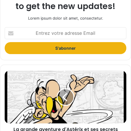
to get the new updates!
Lorem ipsum dolor sit amet, consectetur.
E
n
t
r
e
z
v
o
L
t
a
r
g
e
r
a
a
d
n
r
d
e
e
s
a
s
La grande aventure d'Astérix et ses secrets
v