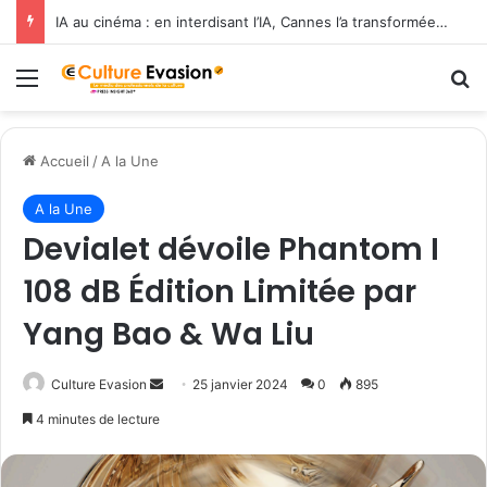
IA au cinéma : en interdisant l’IA, Cannes l’a transformée en label de luxe
Menu
R
Accueil
/
A la Une
A la Une
Devialet dévoile Phantom I
108 dB Édition Limitée par
Yang Bao & Wa Liu
Culture Evasion
E
25 janvier 2024
0
895
n
4 minutes de lecture
v
o