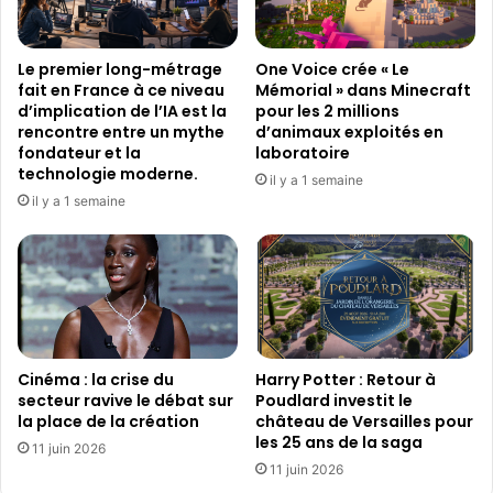
e
n
c
é
r
C
Le premier long-métrage
One Voice crée « Le
e
i
fait en France à ce niveau
Mémorial » dans Minecraft
t
n
d’implication de l’IA est la
pour les 2 millions
s
é
rencontre entre un mythe
d’animaux exploités en
d
fondateur et la
laboratoire
u
technologie moderne.
il y a 1 semaine
f
il y a 1 semaine
i
l
m
p
o
l
i
Cinéma : la crise du
Harry Potter : Retour à
t
secteur ravive le débat sur
Poudlard investit le
i
la place de la création
château de Versailles pour
q
les 25 ans de la saga
u
11 juin 2026
11 juin 2026
e