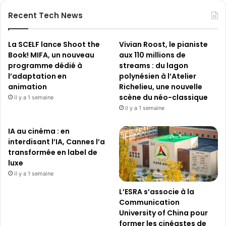
Recent Tech News
La SCELF lance Shoot the
Vivian Roost, le pianiste
Book! MIFA, un nouveau
aux 110 millions de
programme dédié à
streams : du lagon
l’adaptation en
polynésien à l’Atelier
animation
Richelieu, une nouvelle
scène du néo-classique
il y a 1 semaine
il y a 1 semaine
IA au cinéma : en
interdisant l’IA, Cannes l’a
transformée en label de
luxe
il y a 1 semaine
L’ESRA s’associe à la
Communication
University of China pour
former les cinéastes de