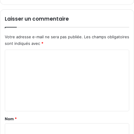
e
p
l
Laisser un commentaire
u
s
c
Votre adresse e-mail ne sera pas publiée.
Les champs obligatoires
o
sont indiqués avec
*
n
C
v
o
o
i
m
t
é
m
d
e
e
l
n
a
t
C
a
r
Nom
*
o
i
i