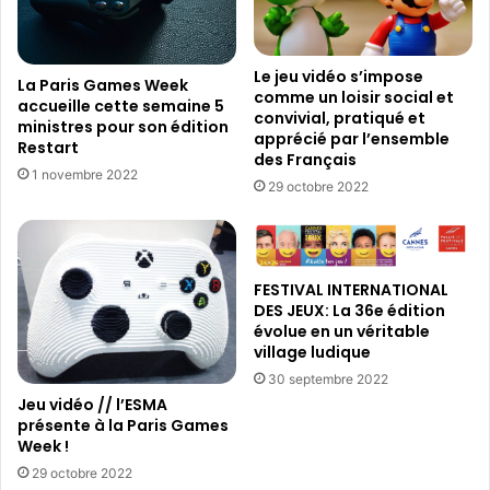
u
c
r
h
l
é
e
d
Le jeu vidéo s’impose
La Paris Games Week
s
comme un loisir social et
u
accueille cette semaine 5
2
convivial, pratiqué et
F
ministres pour son édition
apprécié par l’ensemble
5
i
Restart
des Français
a
l
1 novembre 2022
n
29 octobre 2022
m
s
à
d
C
u
a
p
n
FESTIVAL INTERNATIONAL
r
n
DES JEUX: La 36e édition
i
e
évolue en un véritable
x
s
village ludique
c
30 septembre 2022
a
Jeu vidéo // l’ESMA
n
présente à la Paris Games
i
Week !
n
29 octobre 2022
l