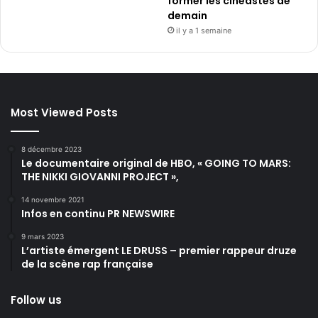
former les cinéastes de
demain
il y a 1 semaine
Most Viewed Posts
8 décembre 2023
Le documentaire original de HBO, « GOING TO MARS:
THE NIKKI GIOVANNI PROJECT »,
14 novembre 2021
Infos en continu PR NEWSWIRE
9 mars 2023
L’artiste émergent LE DRUSS – premier rappeur druze
de la scène rap française
Follow us