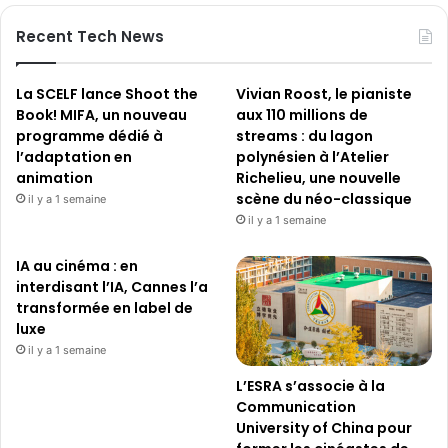
Recent Tech News
La SCELF lance Shoot the
Vivian Roost, le pianiste
Book! MIFA, un nouveau
aux 110 millions de
programme dédié à
streams : du lagon
l’adaptation en
polynésien à l’Atelier
animation
Richelieu, une nouvelle
scène du néo-classique
il y a 1 semaine
il y a 1 semaine
IA au cinéma : en
interdisant l’IA, Cannes l’a
transformée en label de
luxe
il y a 1 semaine
L’ESRA s’associe à la
Communication
University of China pour