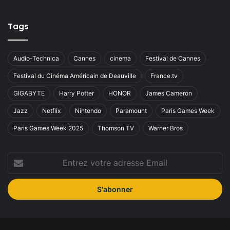
Tags
Audio-Technica
Cannes
cinema
Festival de Cannes
Festival du Cinéma Américain de Deauville
France.tv
GIGABYTE
Harry Potter
HONOR
James Cameron
Jazz
Netflix
Nintendo
Paramount
Paris Games Week
Paris Games Week 2025
Thomson TV
Warner Bros
Entrez
votre
adresse
Email