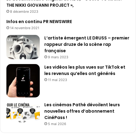
THE NIKKI GIOVANNI PROJECT »,
8 décembre 2023
Infos en continu PR NEWSWIRE
14 novembre 2021
L’artiste émergent LE DRUSS – premier
rappeur druze de la scène rap
française
9 mars 2023
Les vidéos les plus vues sur TikTok et
les revenus qu’elles ont générés
11 mai 2023
Les cinémas Pathé dévoilent leurs
nouvelles offres d’abonnement
CinéPass !
5 mai 2026