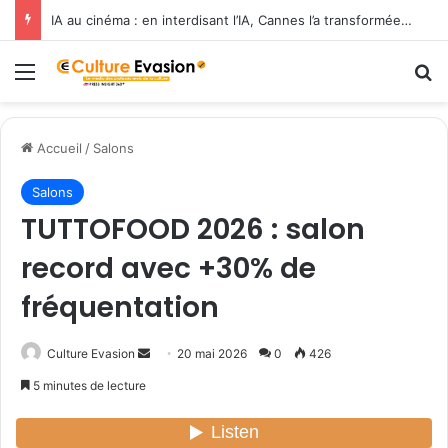
IA au cinéma : en interdisant l’IA, Cannes l’a transformée en label de luxe
Menu
R
Accueil
/
Salons
Salons
TUTTOFOOD 2026 : salon
record avec +30% de
fréquentation
Culture Evasion
E
20 mai 2026
0
426
n
5 minutes de lecture
v
o