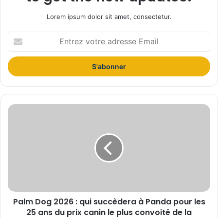
Lorem ipsum dolor sit amet, consectetur.
E
n
t
r
e
z
v
o
P
t
a
r
l
e
m
a
D
d
o
r
g
e
2
s
0
s
Palm Dog 2026 : qui succèdera à Panda pour les
2
e
25 ans du prix canin le plus convoité de la
6