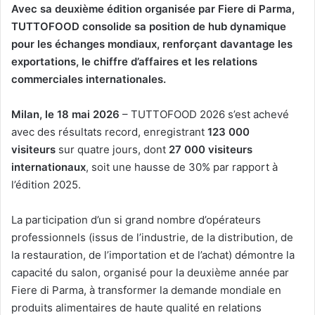
y
Avec sa deuxième édition organisée par Fiere di Parma,
e
TUTTOFOOD consolide sa position de hub dynamique
r
pour les échanges mondiaux, renforçant davantage les
u
exportations, le chiffre d’affaires et les relations
n
commerciales internationales.
c
o
Milan, le 18 mai 2026
– TUTTOFOOD 2026 s’est achevé
u
avec des résultats record, enregistrant
123 000
r
visiteurs
sur quatre jours, dont
27 000 visiteurs
r
internationaux
, soit une hausse de 30% par rapport à
i
l’édition 2025.
e
l
La participation d’un si grand nombre d’opérateurs
professionnels (issus de l’industrie, de la distribution, de
la restauration, de l’importation et de l’achat) démontre la
capacité du salon, organisé pour la deuxième année par
Fiere di Parma, à transformer la demande mondiale en
produits alimentaires de haute qualité en relations