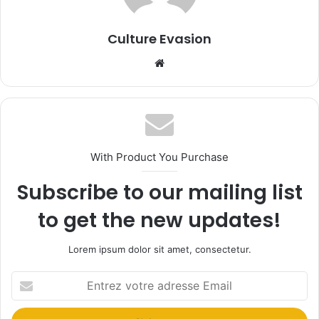
Culture Evasion
We
bsi
te
With Product You Purchase
Subscribe to our mailing list
to get the new updates!
Lorem ipsum dolor sit amet, consectetur.
E
n
t