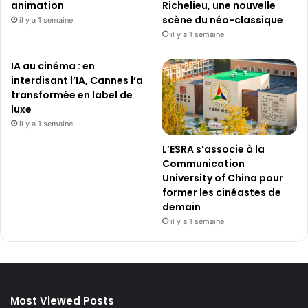
animation
Richelieu, une nouvelle
scène du néo-classique
il y a 1 semaine
il y a 1 semaine
IA au cinéma : en
interdisant l’IA, Cannes l’a
transformée en label de
luxe
il y a 1 semaine
L’ESRA s’associe à la
Communication
University of China pour
former les cinéastes de
demain
il y a 1 semaine
Most Viewed Posts