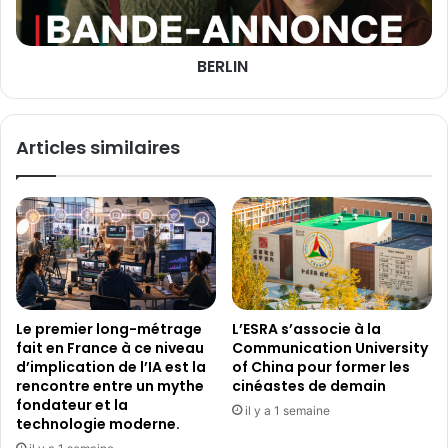
L
L
S
BERLIN
C
O
P
:
Articles similaires
A
X
E
L
F
Le premier long-métrage
L’ESRA s’associe à la
fait en France à ce niveau
Communication University
d’implication de l’IA est la
of China pour former les
rencontre entre un mythe
cinéastes de demain
fondateur et la
il y a 1 semaine
technologie moderne.