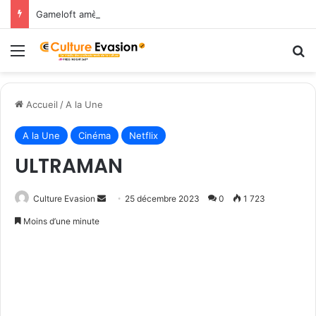
Gameloft amène les légendes du Nord dans March of Empires avec un évènement Vikings à durée limitée !
Menu
R
Accueil
/
A la Une
A la Une
Cinéma
Netflix
ULTRAMAN
Culture Evasion
E
25 décembre 2023
0
1 723
n
Moins d’une minute
v
o
y
e
r