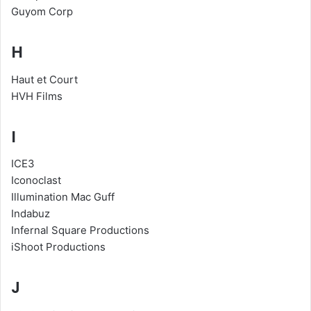
Guyom Corp
H
Haut et Court
HVH Films
I
ICE3
Iconoclast
Illumination Mac Guff
Indabuz
Infernal Square Productions
iShoot Productions
J