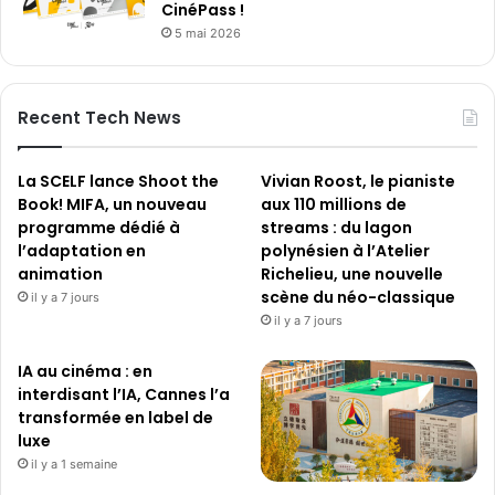
CinéPass !
5 mai 2026
Recent Tech News
La SCELF lance Shoot the
Vivian Roost, le pianiste
Book! MIFA, un nouveau
aux 110 millions de
programme dédié à
streams : du lagon
l’adaptation en
polynésien à l’Atelier
animation
Richelieu, une nouvelle
scène du néo-classique
il y a 7 jours
il y a 7 jours
IA au cinéma : en
interdisant l’IA, Cannes l’a
transformée en label de
luxe
il y a 1 semaine