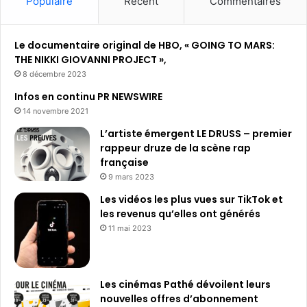
Populaire
Récent
Commentaires
Le documentaire original de HBO, « GOING TO MARS:
THE NIKKI GIOVANNI PROJECT »,
8 décembre 2023
Infos en continu PR NEWSWIRE
14 novembre 2021
L’artiste émergent LE DRUSS – premier
rappeur druze de la scène rap
française
9 mars 2023
Les vidéos les plus vues sur TikTok et
les revenus qu’elles ont générés
11 mai 2023
Les cinémas Pathé dévoilent leurs
nouvelles offres d’abonnement