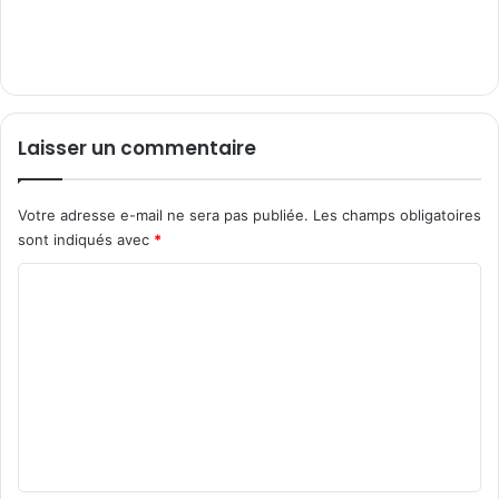
Laisser un commentaire
Votre adresse e-mail ne sera pas publiée.
Les champs obligatoires
sont indiqués avec
*
C
o
m
m
e
n
t