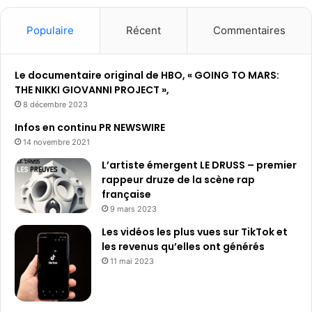
v
l
r
e
e
a
Populaire
Récent
Commentaires
r
s
m
y
c
o
à
o
u
Le documentaire original de HBO, « GOING TO MARS:
3
n
n
THE NIKKI GIOVANNI PROJECT »,
0
s
t
d
8 décembre 2023
é
a
o
q
Infos en continu PR NEWSWIRE
n
l
u
14 novembre 2021
n
l
e
o
a
L’artiste émergent LE DRUSS – premier
n
n
r
rappeur druze de la scène rap
c
c
s
française
e
e
p
9 mars 2023
s
n
a
?
Les vidéos les plus vues sur TikTok et
t
r
les revenus qu’elles ont générés
l
a
11 mai 2023
a
c
s
t
i
i
g
o