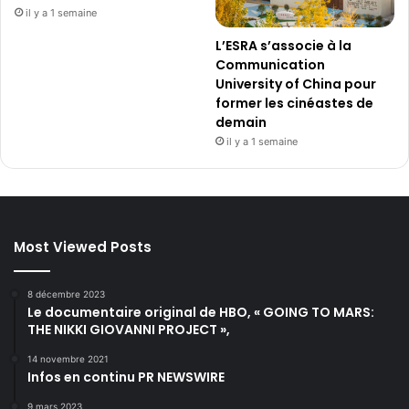
c
il y a 1 semaine
a
t
L’ESRA s’associe à la
i
Communication
o
University of China pour
n
former les cinéastes de
h
demain
i
il y a 1 semaine
s
t
o
r
i
Most Viewed Posts
q
u
e
8 décembre 2023
Le documentaire original de HBO, « GOING TO MARS:
d
THE NIKKI GIOVANNI PROJECT »,
e
1
14 novembre 2021
0
Infos en continu PR NEWSWIRE
a
n
9 mars 2023