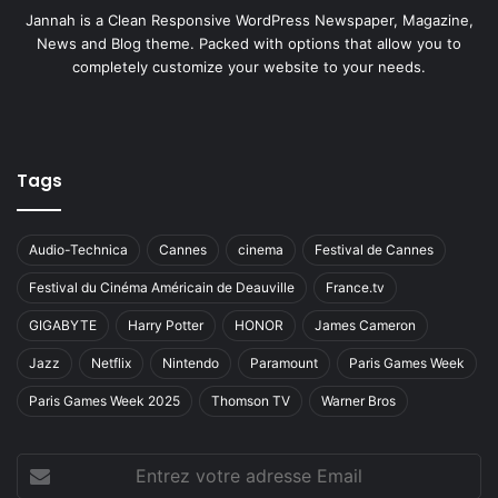
o
Jannah is a Clean Responsive WordPress Newspaper, Magazine,
u
News and Blog theme. Packed with options that allow you to
v
completely customize your website to your needs.
e
l
l
e
s
Tags
i
n
c
Audio-Technica
Cannes
cinema
Festival de Cannes
i
Festival du Cinéma Américain de Deauville
France.tv
t
a
GIGABYTE
Harry Potter
HONOR
James Cameron
t
Jazz
Netflix
Nintendo
Paramount
Paris Games Week
i
o
Paris Games Week 2025
Thomson TV
Warner Bros
n
s
f
Entrez
i
votre