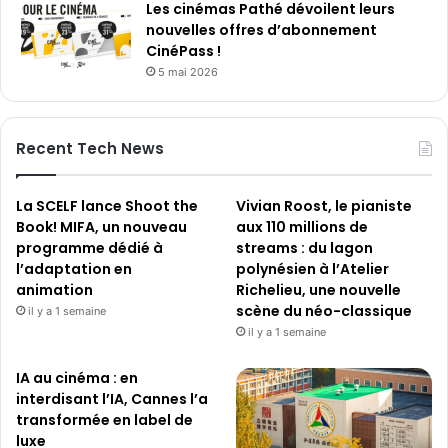
Les cinémas Pathé dévoilent leurs
n
n
nouvelles offres d’abonnement
a
CinéPass !
t
5 mai 2026
u
r
e
d
Recent Tech News
’
u
n
La SCELF lance Shoot the
Vivian Roost, le pianiste
c
Book! MIFA, un nouveau
aux 110 millions de
o
programme dédié à
streams : du lagon
n
l’adaptation en
polynésien à l’Atelier
t
animation
Richelieu, une nouvelle
r
scène du néo-classique
il y a 1 semaine
a
il y a 1 semaine
t
d
IA au cinéma : en
e
interdisant l’IA, Cannes l’a
l
transformée en label de
o
luxe