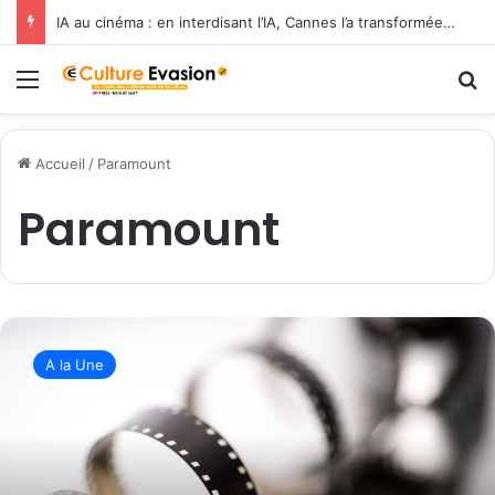
IA au cinéma : en interdisant l’IA, Cannes l’a transformée en label de luxe
Menu
R
Accueil
/
Paramount
Paramount
W
a
A la Une
r
n
e
r
B
r