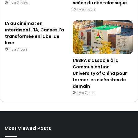
h
scène du néo-classique
il y a 7 jours
’
a
il y a 7 jours
i
r
n
e
IA au cinéma : en
n
p
interdisant l’IA, Cannes l’a
o
o
transformée en label de
v
u
luxe
a
r
il y a 7 jours
t
u
i
n
L’ESRA s’associe à la
o
e
Communication
n
é
University of China pour
s
c
former les cinéastes de
e
o
demain
n
u
il y a 7 jours
m
t
a
e
t
d
i
e
è
h
Most Viewed Posts
r
a
e
u