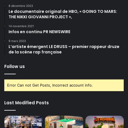
d
t
8 décembre 2023
e
n
Le documentaire original de HBO, « GOING TO MARS:
c
THE NIKKI GIOVANNI PROJECT »,
i
o
v
14 novembre 2021
n
e
Infos en continu PR NEWSWIRE
c
a
e
u
9 mars 2023
p
L’artiste émergent LE DRUSS – premier rappeur druze
t
de la scène rap française
i
o
Follow us
n
Error Can not Get Posts, Incorrect account info.
Last Modified Posts