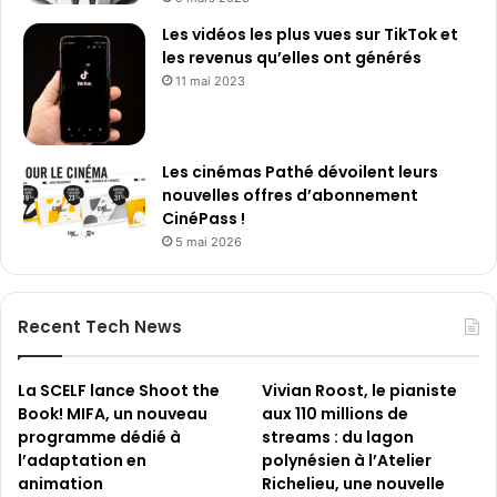
d
n
e
Les vidéos les plus vues sur TikTok et
n
n
les revenus qu’elles ont générés
o
o
u
11 mai 2023
u
v
v
e
e
a
a
Les cinémas Pathé dévoilent leurs
u
u
nouvelles offres d’abonnement
c
x
CinéPass !
a
m
s
5 mai 2026
a
q
t
u
é
e
Recent Tech News
r
o
i
u
a
v
La SCELF lance Shoot the
Vivian Roost, le pianiste
u
e
Book! MIFA, un nouveau
aux 110 millions de
x
r
programme dédié à
streams : du lagon
e
t
l’adaptation en
polynésien à l’Atelier
t
p
animation
Richelieu, une nouvelle
d