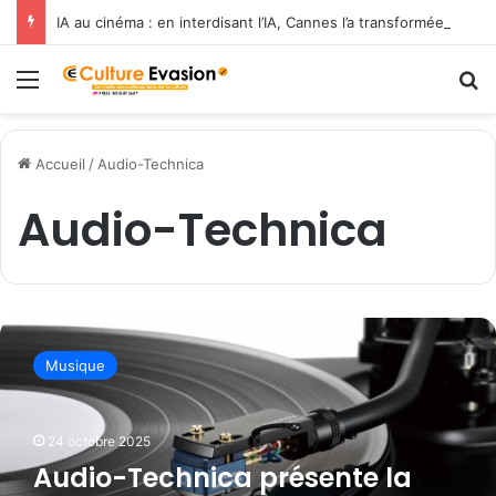
IA au cinéma : en interdisant l’IA, Cannes l’a transformée en label de luxe
Menu
R
Accueil
/
Audio-Technica
Audio-Technica
A
u
Musique
d
i
o
24 octobre 2025
-
T
Audio-Technica présente la
e