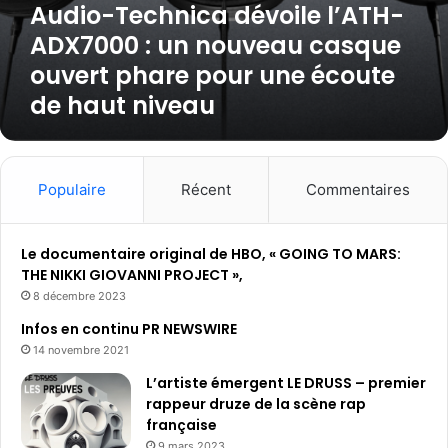
Audio-Technica dévoile l’ATH-
d
é
e
v
ADX7000 : un nouveau casque
c
o
ouvert phare pour une écoute
e
i
l
de haut niveau
l
l
e
u
l
l
’
e
A
Populaire
Récent
Commentaires
s
T
A
H
T
-
Le documentaire original de HBO, « GOING TO MARS:
3
A
THE NIKKI GIOVANNI PROJECT »,
3
D
8 décembre 2023
x
X
,
Infos en continu PR NEWSWIRE
7
d
14 novembre 2021
0
o
0
L’artiste émergent LE DRUSS – premier
t
0
rappeur druze de la scène rap
é
:
française
e
u
9 mars 2023