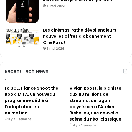
11 mai 2023
Les cinémas Pathé dévoilent leurs
nouvelles offres d’abonnement
CinéPass !
5 mai 2026
Recent Tech News
La SCELF lance Shoot the
Vivian Roost, le pianiste
Book! MIFA, un nouveau
aux 110 millions de
programme dédié à
streams : du lagon
l’adaptation en
polynésien à l’Atelier
animation
Richelieu, une nouvelle
scène du néo-classique
il y a 1 semaine
il y a 1 semaine