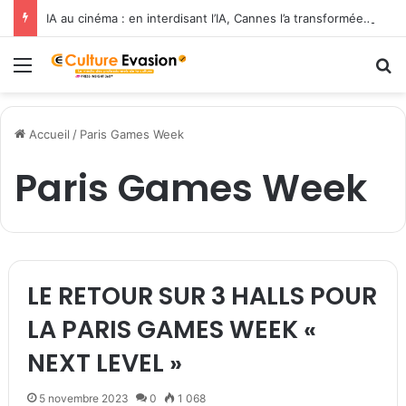
IA au cinéma : en interdisant l’IA, Cannes l’a transformée en label de luxe
Menu
R
Accueil
/
Paris Games Week
Paris Games Week
LE RETOUR SUR 3 HALLS POUR
LA PARIS GAMES WEEK «
NEXT LEVEL »
5 novembre 2023
0
1 068