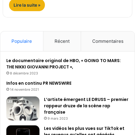
Lire la suite »
Populaire
Récent
Commentaires
Le documentaire original de HBO, « GOING TO MARS:
THE NIKKI GIOVANNI PROJECT »,
8 décembre 2023
Infos en continu PR NEWSWIRE
14 novembre 2021
L’artiste émergent LE DRUSS – premier
rappeur druze de la scène rap
française
9 mars 2023
Les vidéos les plus vues sur TikTok et
les revenus qu’elles ont générés