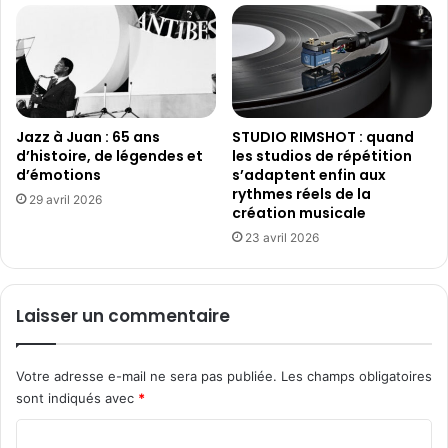
F
m
e
é
s
r
t
i
i
c
v
a
a
i
Jazz à Juan : 65 ans
STUDIO RIMSHOT : quand
l
d’histoire, de légendes et
les studios de répétition
n
d’émotions
s’adaptent enfin aux
,
d
rythmes réels de la
l
e
29 avril 2026
création musicale
e
D
c
23 avril 2026
e
o
a
n
u
c
v
Laisser un commentaire
o
i
u
l
r
l
Votre adresse e-mail ne sera pas publiée.
Les champs obligatoires
s
e
sont indiqués avec
*
i
n
C
t