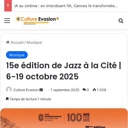
IA au cinéma : en interdisant l’IA, Cannes l’a transformée en label de luxe
Menu
R
Accueil
/
Musique
Musique
15e édition de Jazz à la Cité |
6-19 octobre 2025
Culture Evasion
E
1 septembre 2025
0
1 008
n
Temps de lecture 1 minute
v
o
y
e