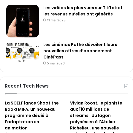
t
Les vidéos les plus vues sur TikTok et
e
les revenus qu’elles ont générés
l
l
11 mai 2023
i
g
e
Les cinémas Pathé dévoilent leurs
n
nouvelles offres d’abonnement
c
CinéPass !
e
5 mai 2026
a
r
t
i
Recent Tech News
f
i
c
La SCELF lance Shoot the
Vivian Roost, le pianiste
i
Book! MIFA, un nouveau
aux 110 millions de
e
programme dédié à
streams : du lagon
l
l’adaptation en
polynésien à l’Atelier
l
animation
Richelieu, une nouvelle
e