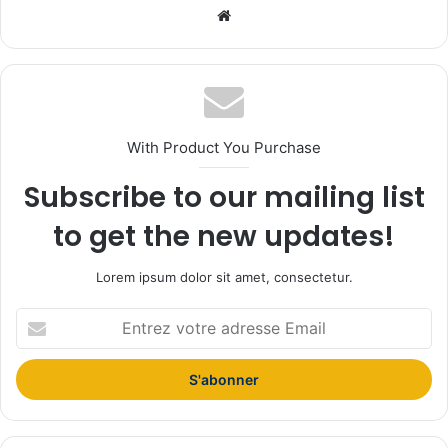
We
bsi
te
With Product You Purchase
Subscribe to our mailing list
to get the new updates!
Lorem ipsum dolor sit amet, consectetur.
E
n
t
r
e
z
v