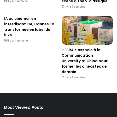
scène du néo-classique
il y a 1 semaine
il y a 1 semaine
IA au cinéma : en
interdisant l’IA, Cannes l’a
transformée en label de
luxe
il y a 1 semaine
L’ESRA s’associe à la
Communication
University of China pour
former les cinéastes de
demain
il y a 1 semaine
Most Viewed Posts