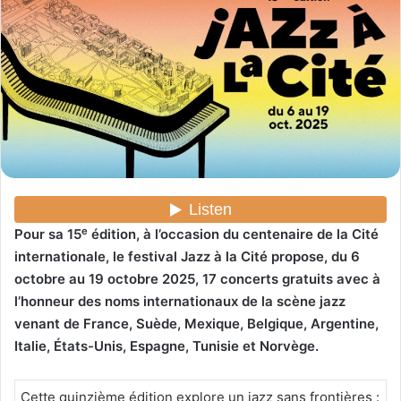
r
u
n
c
o
u
r
r
i
e
l
e
Pour sa 15
édition, à l’occasion du centenaire de la Cité
internationale, le festival Jazz à la Cité propose, du 6
octobre au 19 octobre 2025, 17 concerts gratuits avec à
l’honneur des noms internationaux de la scène jazz
venant de France, Suède, Mexique, Belgique, Argentine,
Italie, États-Unis, Espagne, Tunisie et Norvège.
Cette quinzième édition explore un jazz sans frontières :