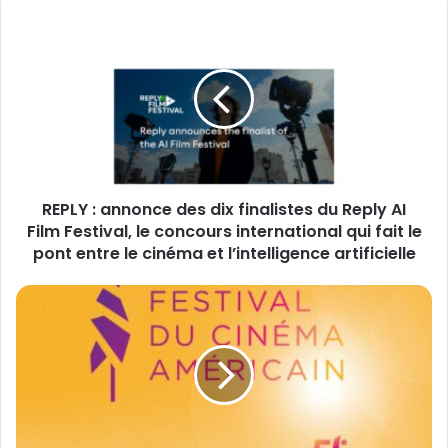
o
R
t
E
r
P
e
L
a
Y
d
:
r
a
e
n
s
n
s
REPLY : annonce des dix finalistes du Reply AI
o
e
Film Festival, le concours international qui fait le
n
E
c
pont entre le cinéma et l’intelligence artificielle
m
e
a
d
5
i
e
1
l
s
ᵉ
d
é
i
d
x
i
f
t
i
i