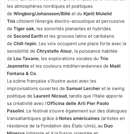
les atmosphères nordiques et poétiques
de
Wingborg/Johansson/Billé
et du
Kjetil Mulelid
Trio
côtoient l’énergie électro-acoustique et percussive
de
Tiger oak
, les sonorités planantes et hybrides
de
Second Earth
et les grooves latins et caribéens
de
Chill-tepín
. Les voix occupent une place forte avec la
sensibilité de
Chrystelle Alour
, la puissance habitée
de
Lou Tavano
, les explorations vocales du
Trio
Jeannette
et les couleurs méditerranéennes de
Maël
Fontana & Co
.
La scène française s’illustre aussi avec les
improvisations ouvertes de
Samuel Lercher
et le swing
poétique de
Laurent Nicoud
, tandis que l’Italie apporte
sa créativité avec l’
Officina delle Arti Pier Paolo
Pasolini
. Le festival s’ouvre également sur des dialogues
transatlantiques grâce à
Notes américaines
(artistes en
résidence de la Fondation des États-Unis), au
Duo
Minerva
intimiste et à la fusion orientale et