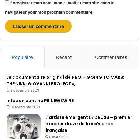
Enregistrer mon nom, mon e-mail et mon site dans le
n
t
navigateur pour mon prochain commentaire.
e
n
t
r
e
l
e
Populaire
Récent
Commentaires
c
i
n
Le documentaire original de HBO, « GOING TO MARS:
é
THE NIKKI GIOVANNI PROJECT »,
m
8 décembre 2023
a
Infos en continu PR NEWSWIRE
e
14 novembre 2021
t
l
L’artiste émergent LE DRUSS – premier
’
rappeur druze de la scène rap
i
française
n
9 mars 2023