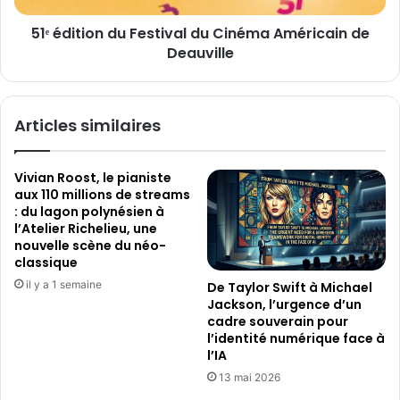
n
o
a
51ᵉ édition du Festival du Cinéma Américain de
n
l
Deauville
d
i
u
s
F
t
e
Articles similaires
e
s
s
t
d
i
Vivian Roost, le pianiste
u
v
aux 110 millions de streams
R
a
: du lagon polynésien à
e
l
l’Atelier Richelieu, une
p
d
nouvelle scène du néo-
l
u
classique
y
C
il y a 1 semaine
De Taylor Swift à Michael
A
i
Jackson, l’urgence d’un
I
n
cadre souverain pour
F
é
l’identité numérique face à
i
m
l’IA
l
a
13 mai 2026
m
A