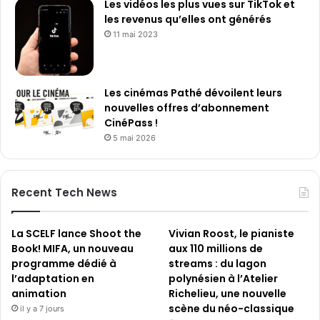
Les vidéos les plus vues sur TikTok et
les revenus qu’elles ont générés
11 mai 2023
Les cinémas Pathé dévoilent leurs
nouvelles offres d’abonnement
CinéPass !
5 mai 2026
Recent Tech News
La SCELF lance Shoot the
Vivian Roost, le pianiste
Book! MIFA, un nouveau
aux 110 millions de
programme dédié à
streams : du lagon
l’adaptation en
polynésien à l’Atelier
animation
Richelieu, une nouvelle
scène du néo-classique
il y a 7 jours