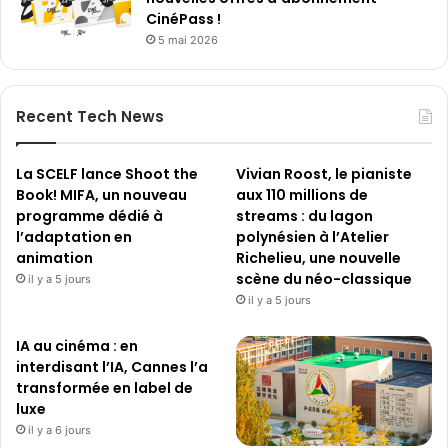
CinéPass !
5 mai 2026
Recent Tech News
La SCELF lance Shoot the
Vivian Roost, le pianiste
Book! MIFA, un nouveau
aux 110 millions de
programme dédié à
streams : du lagon
l’adaptation en
polynésien à l’Atelier
animation
Richelieu, une nouvelle
scène du néo-classique
il y a 5 jours
il y a 5 jours
IA au cinéma : en
interdisant l’IA, Cannes l’a
transformée en label de
luxe
il y a 6 jours