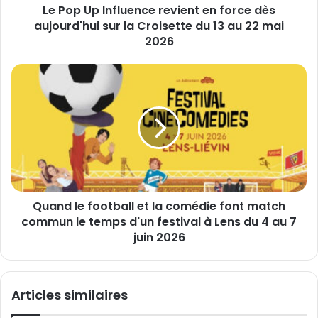
s
Le Pop Up Influence revient en force dès
f
e
aujourd'hui sur la Croisette du 13 au 22 mai
l
E
u
2026
m
e
a
n
Q
i
c
u
l
e
a
r
n
e
d
v
l
i
e
e
f
n
o
t
Quand le football et la comédie font match
o
e
commun le temps d'un festival à Lens du 4 au 7
t
n
b
juin 2026
f
a
o
l
r
l
Articles similaires
c
e
e
t