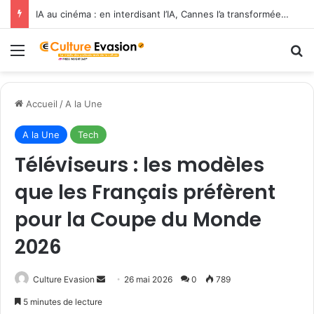
IA au cinéma : en interdisant l’IA, Cannes l’a transformée en label de luxe
Menu
R
Accueil
/
A la Une
A la Une
Tech
Téléviseurs : les modèles
que les Français préfèrent
pour la Coupe du Monde
2026
Culture Evasion
E
26 mai 2026
0
789
n
5 minutes de lecture
v