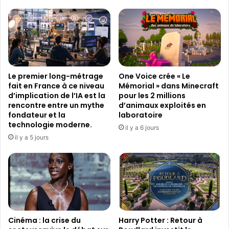
d
l
è
a
s
c
a
o
u
m
j
é
o
d
Le premier long-métrage
One Voice crée « Le
u
i
fait en France à ce niveau
Mémorial » dans Minecraft
r
e
d’implication de l’IA est la
pour les 2 millions
d
f
rencontre entre un mythe
d’animaux exploités en
'
o
fondateur et la
laboratoire
h
n
technologie moderne.
il y a 6 jours
u
t
il y a 5 jours
i
m
s
a
u
t
r
c
l
h
a
c
C
o
r
Cinéma : la crise du
Harry Potter : Retour à
m
o