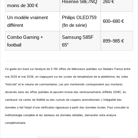
Hisense 58E7NQ
260 €
moins de 300 €
Un modèle vraiment
Philips OLED759
600–680 €
différent
(fin de série)
Combo Gaming +
Samsung S85F
899–985 €
football
65″
Ce guide est basé sur l’analyse de 5 150 offres de téléviseurs publiées sur Dealabs France entre
mai 2025 et mai 2026, en s’appuyant sur les scores de température de la plateforme, les votes
“hot/cold” et le volume de commentaires. Les prix mentionnés correspondent aux montants
observés dans les offres publiées et peuvent inclure des remboursements différés (ODR), du
cashback via cartes de fidélité ou des cumuls de coupons promotionnels. L’intégralité des
données a fait l’objet d’une vérification rigoureuse à partir des données brutes. Pour consulter la
méthodologie complète et les tableaux de données détaillés, demander notre analyse
complémentaire.