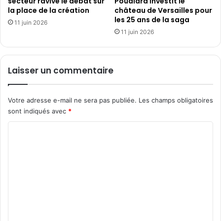
secteur ravive le débat sur
Poudlard investit le
m
la place de la création
château de Versailles pour
i
u
les 25 ans de la saga
s
n
11 juin 2026
e
11 juin 2026
l
t
e
t
t
e
e
Laisser un commentaire
d
m
u
p
1
s
Votre adresse e-mail ne sera pas publiée.
Les champs obligatoires
3
d
sont indiqués avec
*
a
'
u
u
C
2
n
o
2
f
m
e
m
a
s
m
i
t
2
i
e
0
v
n
2
a
6
t
l