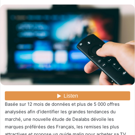
o
y
e
r
u
n
c
o
u
r
r
i
e
l
Basée sur 12 mois de données et plus de 5 000 offres
analysées afin d’identifier les grandes tendances du
marché, une nouvelle étude de Dealabs dévoile les
marques préférées des Français, les remises les plus
attractives et propose un guide malin pour acheter sa TV