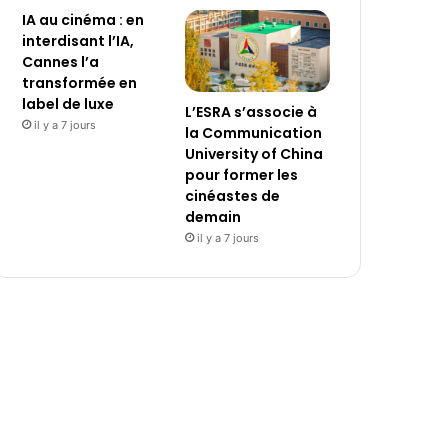
IA au cinéma : en
interdisant l’IA,
Cannes l’a
transformée en
label de luxe
L’ESRA s’associe à
il y a 7 jours
la Communication
University of China
pour former les
cinéastes de
demain
il y a 7 jours