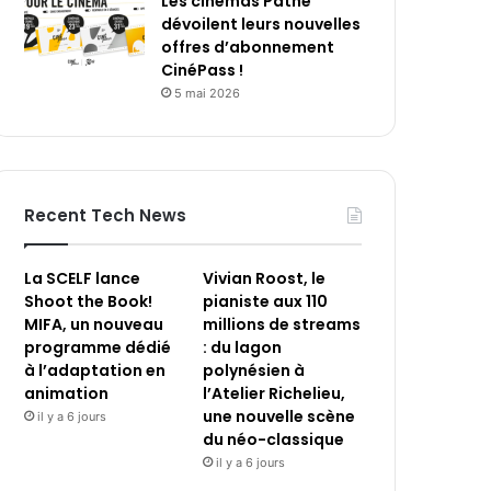
Les cinémas Pathé
dévoilent leurs nouvelles
offres d’abonnement
CinéPass !
5 mai 2026
Recent Tech News
La SCELF lance
Vivian Roost, le
Shoot the Book!
pianiste aux 110
MIFA, un nouveau
millions de streams
programme dédié
: du lagon
à l’adaptation en
polynésien à
animation
l’Atelier Richelieu,
une nouvelle scène
il y a 6 jours
du néo-classique
il y a 6 jours