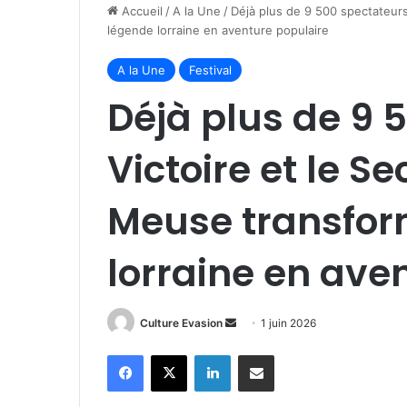
Accueil
/
A la Une
/
Déjà plus de 9 500 spectateurs
légende lorraine en aventure populaire
A la Une
Festival
Déjà plus de 9 
Victoire et le S
Meuse transfor
lorraine en ave
Culture Evasion
E
1 juin 2026
n
Facebook
X
Linkedin
Partager par email
v
o