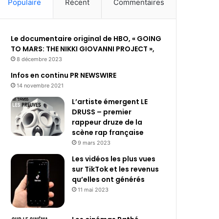
Populaire
Récent
Commentaires
Le documentaire original de HBO, « GOING
TO MARS: THE NIKKI GIOVANNI PROJECT »,
8 décembre 2023
Infos en continu PR NEWSWIRE
14 novembre 2021
L’artiste émergent LE
DRUSS – premier
rappeur druze de la
scène rap française
9 mars 2023
Les vidéos les plus vues
sur TikTok et les revenus
qu’elles ont générés
11 mai 2023