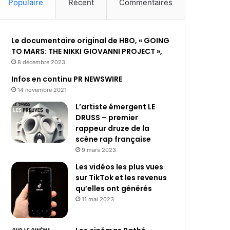
Populaire
Récent
Commentaires
Le documentaire original de HBO, « GOING
TO MARS: THE NIKKI GIOVANNI PROJECT »,
8 décembre 2023
Infos en continu PR NEWSWIRE
14 novembre 2021
L’artiste émergent LE
DRUSS – premier
rappeur druze de la
scène rap française
9 mars 2023
Les vidéos les plus vues
sur TikTok et les revenus
qu’elles ont générés
11 mai 2023