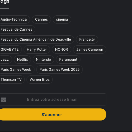
Tags
Audio-Technica
Cannes
cinema
Festival de Cannes
Festival du Cinéma Américain de Deauville
France.tv
GIGABYTE
Harry Potter
HONOR
James Cameron
Jazz
Netflix
Nintendo
Paramount
Paris Games Week
Paris Games Week 2025
Thomson TV
Warner Bros
ntrez
otre
dresse
mail