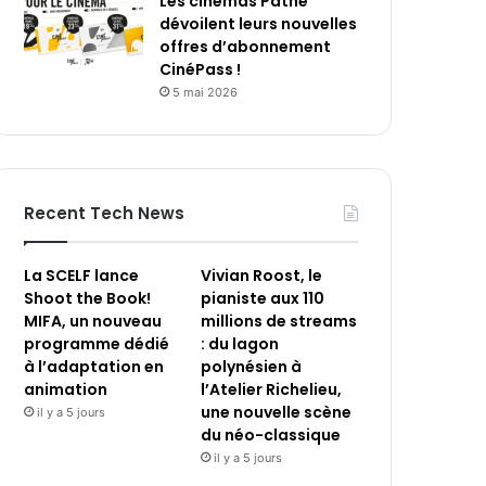
Les cinémas Pathé
dévoilent leurs nouvelles
offres d’abonnement
CinéPass !
5 mai 2026
Recent Tech News
La SCELF lance
Vivian Roost, le
Shoot the Book!
pianiste aux 110
MIFA, un nouveau
millions de streams
programme dédié
: du lagon
à l’adaptation en
polynésien à
animation
l’Atelier Richelieu,
une nouvelle scène
il y a 5 jours
du néo-classique
il y a 5 jours