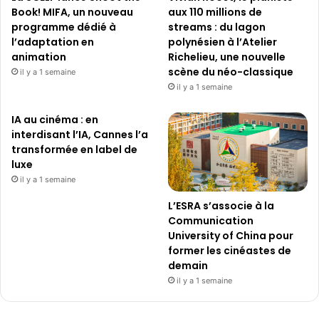
Book! MIFA, un nouveau
aux 110 millions de
programme dédié à
streams : du lagon
l’adaptation en
polynésien à l’Atelier
animation
Richelieu, une nouvelle
scène du néo-classique
il y a 1 semaine
il y a 1 semaine
IA au cinéma : en
interdisant l’IA, Cannes l’a
transformée en label de
luxe
il y a 1 semaine
L’ESRA s’associe à la
Communication
University of China pour
former les cinéastes de
demain
il y a 1 semaine