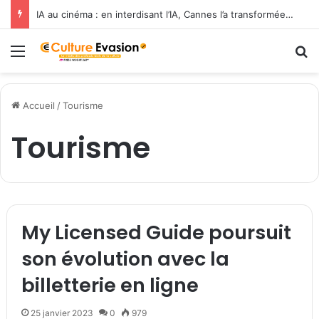
L’ESRA s’associe à la Communication University of China pour former les cinéastes de demain
Menu
R
Accueil
/
Tourisme
Tourisme
My Licensed Guide poursuit
son évolution avec la
billetterie en ligne
25 janvier 2023
0
979