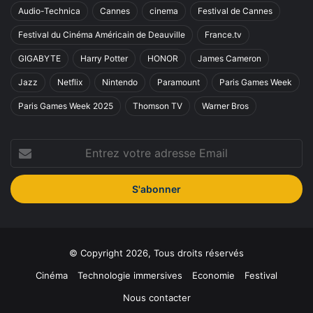
Audio-Technica
Cannes
cinema
Festival de Cannes
Festival du Cinéma Américain de Deauville
France.tv
GIGABYTE
Harry Potter
HONOR
James Cameron
Jazz
Netflix
Nintendo
Paramount
Paris Games Week
Paris Games Week 2025
Thomson TV
Warner Bros
Entrez
votre
adresse
Email
© Copyright 2026, Tous droits réservés
Cinéma
Technologie immersives
Economie
Festival
Nous contacter