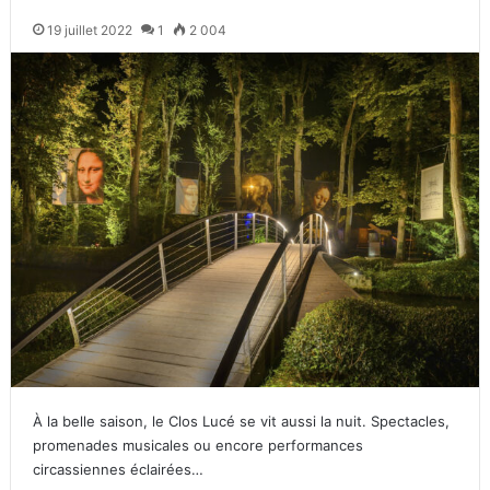
19 juillet 2022
1
2 004
À la belle saison, le Clos Lucé se vit aussi la nuit. Spectacles,
promenades musicales ou encore performances
circassiennes éclairées…