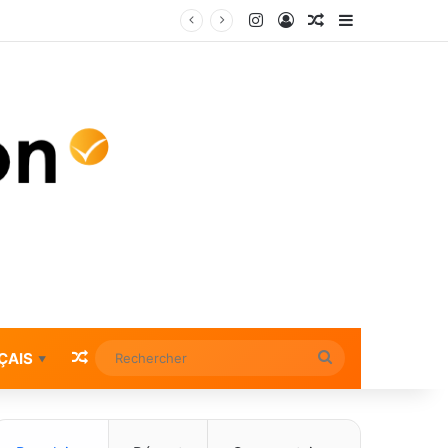
Instagram
Connexion
Article Aléatoire
Sidebar (bar
Vivian Roost, le pianiste aux 110 millions de streams : du lagon polynésien à l’Atelier Richelieu, une nouvelle scène du néo-classique
Article Aléatoire
Rechercher
ÇAIS
▼