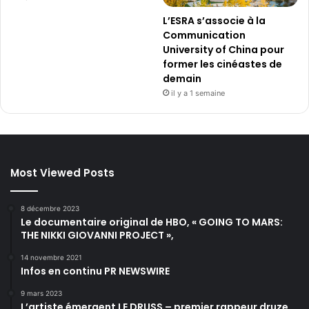
L’ESRA s’associe à la
Communication
University of China pour
former les cinéastes de
demain
il y a 1 semaine
Most Viewed Posts
8 décembre 2023
Le documentaire original de HBO, « GOING TO MARS:
THE NIKKI GIOVANNI PROJECT »,
14 novembre 2021
Infos en continu PR NEWSWIRE
9 mars 2023
L’artiste émergent LE DRUSS – premier rappeur druze