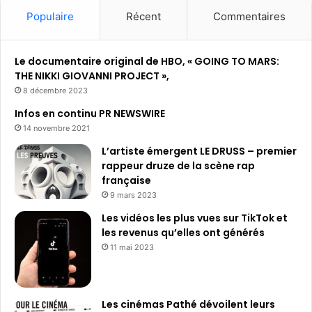
Populaire
Récent
Commentaires
Le documentaire original de HBO, « GOING TO MARS:
THE NIKKI GIOVANNI PROJECT »,
8 décembre 2023
Infos en continu PR NEWSWIRE
14 novembre 2021
L’artiste émergent LE DRUSS – premier
rappeur druze de la scène rap
française
9 mars 2023
Les vidéos les plus vues sur TikTok et
les revenus qu’elles ont générés
11 mai 2023
Les cinémas Pathé dévoilent leurs