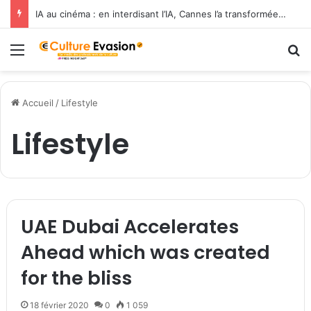
IA au cinéma : en interdisant l’IA, Cannes l’a transformée en label de luxe
Menu
R
Accueil
/
Lifestyle
Lifestyle
UAE Dubai Accelerates
Ahead which was created
for the bliss
18 février 2020
0
1 059