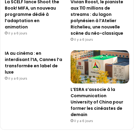
La SCELF lance Shoot the
Vivian Roost, le pianiste
Book! MIFA, un nouveau
aux 110 millions de
programme dédié à
streams : du lagon
l’adaptation en
polynésien à l’Atelier
animation
Richelieu, une nouvelle
scène du néo-classique
il y a 6 jours
il y a 6 jours
IA au cinéma : en
interdisant l’IA, Cannes l’a
transformée en label de
luxe
il y a 6 jours
L’ESRA s’associe à la
Communication
University of China pour
former les cinéastes de
demain
il y a 6 jours