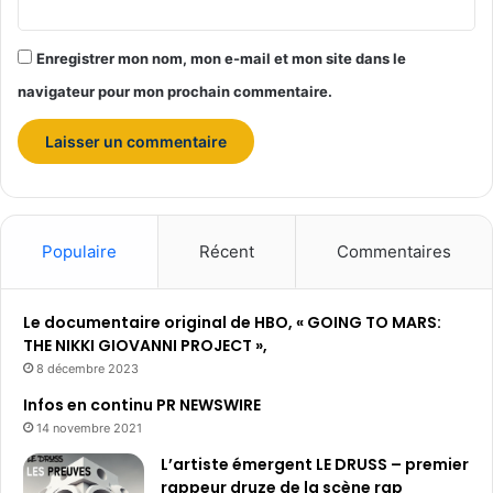
B
u
Enregistrer mon nom, mon e-mail et mon site dans le
s
i
navigateur pour mon prochain commentaire.
n
e
s
s
A
w
a
Populaire
Récent
Commentaires
r
d
s
Le documentaire original de HBO, « GOING TO MARS:
2
THE NIKKI GIOVANNI PROJECT »,
0
8 décembre 2023
2
Infos en continu PR NEWSWIRE
3
14 novembre 2021
L’artiste émergent LE DRUSS – premier
rappeur druze de la scène rap