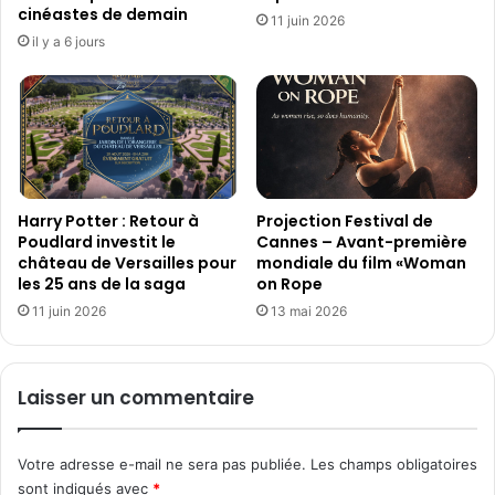
o
a
cinéastes de demain
11 juin 2026
u
n
il y a 6 jours
r
t
n
e
é
s
e
M
m
a
o
d
n
e
d
i
Harry Potter : Retour à
Projection Festival de
i
n
Poudlard investit le
Cannes – Avant-première
a
château de Versailles pour
mondiale du film «Woman
F
les 25 ans de la saga
on Rope
l
r
e
a
11 juin 2026
13 mai 2026
d
n
u
c
S
e
Laisser un commentaire
c
q
r
u
a
i
Votre adresse e-mail ne sera pas publiée.
Les champs obligatoires
b
o
sont indiqués avec
*
b
n