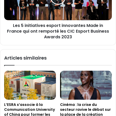
5
n
a
i
n
t
s
i
!
Les 5 initiatives esport innovantes Made in
a
à
France qui ont remporté les CIC Esport Business
t
l
i
Awards 2023
'
v
o
e
c
s
Articles similaires
c
e
a
s
s
p
i
o
o
r
n
t
d
i
e
n
l
n
L’ESRA s’associe à la
Cinéma : la crise du
a
o
Communication University
secteur ravive le débat sur
J
v
of China pour former les
la place de la création