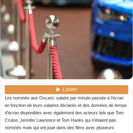
y
e
r
u
n
c
o
u
r
r
i
e
l
Les nominés aux Oscars: salaire par minute passée à l’écran
en fonction de leurs salaires déclarés et des données de temps
d’écran disponibles avec également des acteurs tels que Tom
Cruise, Jennifer Lawrence et Tom Hanks qui n’étaient pas
nominés mais qui ont joué dans des films avec plusieurs