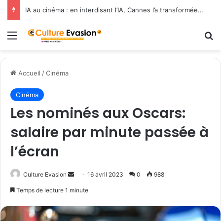
IA au cinéma : en interdisant l’IA, Cannes l’a transformée en label de luxe
Menu
R
Accueil
/
Cinéma
Cinéma
Les nominés aux Oscars:
salaire par minute passée à
l’écran
Culture Evasion
E
16 avril 2023
0
988
n
Temps de lecture 1 minute
v
o