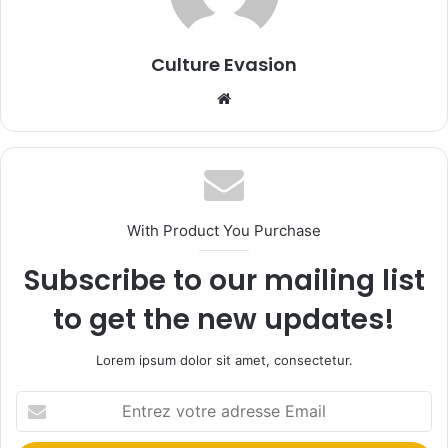
Culture Evasion
We
bsi
te
With Product You Purchase
Subscribe to our mailing list
to get the new updates!
Lorem ipsum dolor sit amet, consectetur.
E
n
t