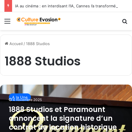
IA au cinéma : en interdisant l’IA, Cannes l’a transformée en label de luxe
Menu
R
Accueil
/
1888 Studios
1888 Studios
1
8
A la Une
8
4 novembre 2025
8
1888 Studios et Paramount
S
annoncent la signature d’un
t
u
contrat de location historique
d