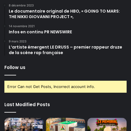
e
8 décembre 2023
Le documentaire original de HBO, « GOING TO MARS:
d
THE NIKKI GIOVANNI PROJECT »,
e
1
14 novembre 2021
0
Infos en continu PR NEWSWIRE
a
n
9 mars 2023
L’artiste émergent LE DRUSS – premier rappeur druze
s
de la scène rap française
a
f
i
Follow us
n
d
e
Error Can not Get Posts, Incorrect account info.
b
é
n
Last Modified Posts
é
f
i
c