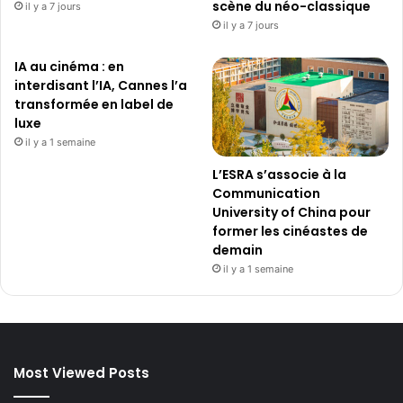
r
scène du néo-classique
il y a 7 jours
a
il y a 7 jours
t
d
IA au cinéma : en
e
interdisant l’IA, Cannes l’a
l
transformée en label de
o
luxe
c
il y a 1 semaine
a
t
L’ESRA s’associe à la
i
Communication
o
University of China pour
n
former les cinéastes de
h
demain
i
il y a 1 semaine
s
t
o
r
i
Most Viewed Posts
q
u