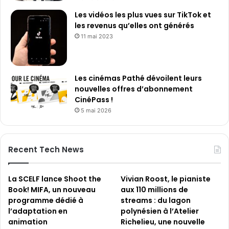
n
Les vidéos les plus vues sur TikTok et
t
les revenus qu’elles ont générés
l
11 mai 2023
a
s
i
g
Les cinémas Pathé dévoilent leurs
n
nouvelles offres d’abonnement
a
CinéPass !
t
5 mai 2026
u
r
e
d
Recent Tech News
’
u
n
La SCELF lance Shoot the
Vivian Roost, le pianiste
c
Book! MIFA, un nouveau
aux 110 millions de
o
programme dédié à
streams : du lagon
n
l’adaptation en
polynésien à l’Atelier
t
animation
Richelieu, une nouvelle