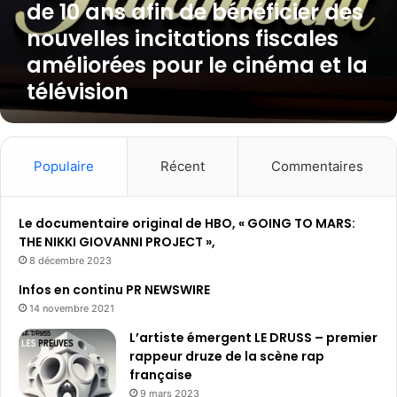
de 10 ans afin de bénéficier des
i
nouvelles incitations fiscales
o
s
améliorées pour le cinéma et la
e
télévision
t
P
a
r
a
Populaire
Récent
Commentaires
m
o
u
Le documentaire original de HBO, « GOING TO MARS:
n
THE NIKKI GIOVANNI PROJECT »,
t
8 décembre 2023
a
Infos en continu PR NEWSWIRE
n
14 novembre 2021
n
o
L’artiste émergent LE DRUSS – premier
n
rappeur druze de la scène rap
c
française
e
9 mars 2023