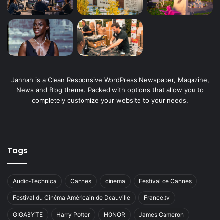
i
e
r
d
e
s
n
o
Jannah is a Clean Responsive WordPress Newspaper, Magazine,
u
News and Blog theme. Packed with options that allow you to
v
completely customize your website to your needs.
e
l
l
e
s
Tags
i
n
c
Audio-Technica
Cannes
cinema
Festival de Cannes
i
Festival du Cinéma Américain de Deauville
France.tv
t
a
GIGABYTE
Harry Potter
HONOR
James Cameron