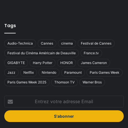
Tags
Audio-Technica
Cannes
cinema
Festival de Cannes
Festival du Cinéma Américain de Deauville
France.tv
GIGABYTE
Harry Potter
HONOR
James Cameron
Jazz
Netflix
Nintendo
Paramount
Paris Games Week
Paris Games Week 2025
Thomson TV
Warner Bros
Entrez
votre
adresse
Email