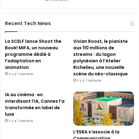
Recent Tech News
La SCELF lance Shoot the
Vivian Roost, le pianiste
Book! MIFA, un nouveau
aux 110 millions de
programme dédié à
streams : du lagon
l’adaptation en
polynésien à l’Atelier
animation
Richelieu, une nouvelle
scène du néo-classique
il y a 1 semaine
il y a 1 semaine
IA au cinéma : en
interdisant l’IA, Cannes l’a
transformée en label de
luxe
il y a 1 semaine
L’ESRA s’associe à la
Communication