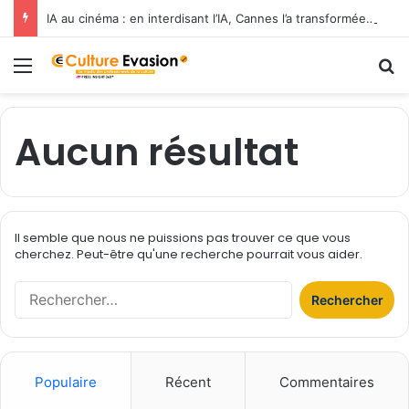
IA au cinéma : en interdisant l’IA, Cannes l’a transformée en label de luxe
Menu
R
Aucun résultat
Il semble que nous ne puissions pas trouver ce que vous
cherchez. Peut-être qu'une recherche pourrait vous aider.
R
e
c
h
e
Populaire
Récent
Commentaires
r
c