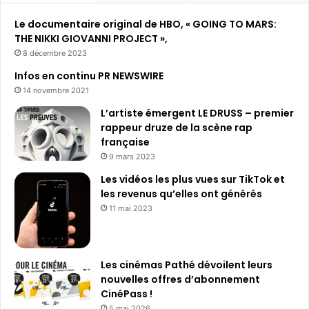
h
Le documentaire original de HBO, « GOING TO MARS:
e
THE NIKKI GIOVANNI PROJECT »,
r
8 décembre 2023
:
Infos en continu PR NEWSWIRE
14 novembre 2021
L’artiste émergent LE DRUSS – premier
rappeur druze de la scène rap
française
9 mars 2023
Les vidéos les plus vues sur TikTok et
les revenus qu’elles ont générés
11 mai 2023
Les cinémas Pathé dévoilent leurs
nouvelles offres d’abonnement
CinéPass !
5 mai 2026