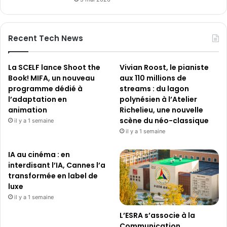
Recent Tech News
La SCELF lance Shoot the
Vivian Roost, le pianiste
Book! MIFA, un nouveau
aux 110 millions de
programme dédié à
streams : du lagon
l’adaptation en
polynésien à l’Atelier
animation
Richelieu, une nouvelle
scène du néo-classique
il y a 1 semaine
il y a 1 semaine
IA au cinéma : en
interdisant l’IA, Cannes l’a
transformée en label de
luxe
il y a 1 semaine
L’ESRA s’associe à la
Communication