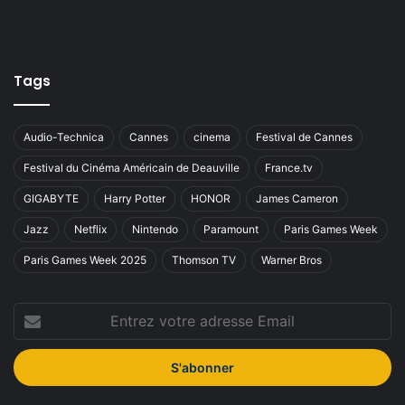
Tags
Audio-Technica
Cannes
cinema
Festival de Cannes
Festival du Cinéma Américain de Deauville
France.tv
GIGABYTE
Harry Potter
HONOR
James Cameron
Jazz
Netflix
Nintendo
Paramount
Paris Games Week
Paris Games Week 2025
Thomson TV
Warner Bros
Entrez
votre
adresse
Email