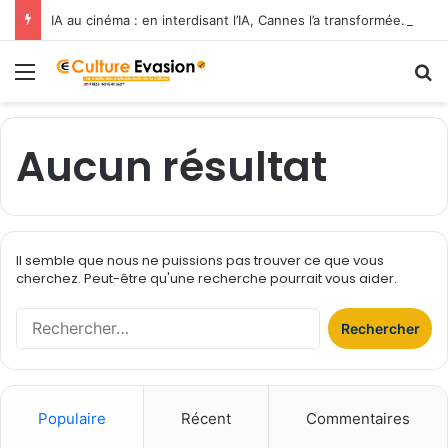
IA au cinéma : en interdisant l’IA, Cannes l’a transformée en label de luxe
Menu
R
Aucun résultat
Il semble que nous ne puissions pas trouver ce que vous
cherchez. Peut-être qu'une recherche pourrait vous aider.
R
e
c
h
e
Populaire
Récent
Commentaires
r
c