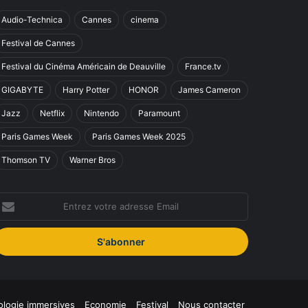
Audio-Technica
Cannes
cinema
Festival de Cannes
Festival du Cinéma Américain de Deauville
France.tv
GIGABYTE
Harry Potter
HONOR
James Cameron
Jazz
Netflix
Nintendo
Paramount
Paris Games Week
Paris Games Week 2025
Thomson TV
Warner Bros
ntrez
otre
dresse
mail
logie immersives
Economie
Festival
Nous contacter