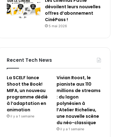
Les cinémas Pathé
dévoilent leurs nouvelles
offres d’abonnement
CinéPass !
5 mai 2026
Recent Tech News
La SCELF lance
Vivian Roost, le
Shoot the Book!
pianiste aux 110
MIFA, un nouveau
millions de streams
programme dédié
: du lagon
à l’adaptation en
polynésien à
animation
l’Atelier Richelieu,
une nouvelle scène
il y a 1 semaine
du néo-classique
il y a 1 semaine