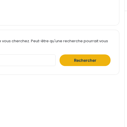
e vous cherchez. Peut-être qu'une recherche pourrait vous
R
e
c
h
e
r
c
h
e
r
: