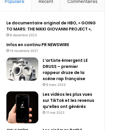
Populaire
Récent
Commentaires
Le documentaire original de HBO, « GOING
TO MARS: THE NIKKI GIOVANNI PROJECT »,
8 décembre 2023
Infos en continu PR NEWSWIRE
14 novembre 2021
L’artiste émergent LE
DRUSS – premier
rappeur druze de la
scène rap française
9 mars 2023
Les vidéos les plus vues
sur TikTok et les revenus
qu’elles ont générés
11 mai 2023