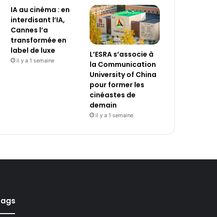
IA au cinéma : en
interdisant l’IA,
Cannes l’a
transformée en
label de luxe
L’ESRA s’associe à
il y a 1 semaine
la Communication
University of China
pour former les
cinéastes de
demain
il y a 1 semaine
Tags