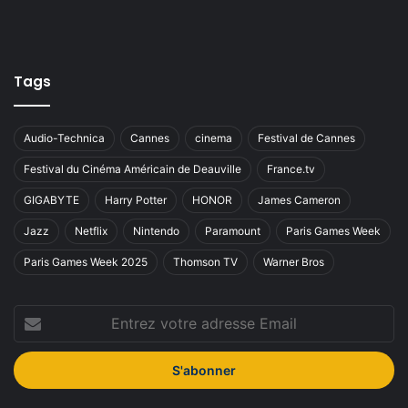
Tags
Audio-Technica
Cannes
cinema
Festival de Cannes
Festival du Cinéma Américain de Deauville
France.tv
GIGABYTE
Harry Potter
HONOR
James Cameron
Jazz
Netflix
Nintendo
Paramount
Paris Games Week
Paris Games Week 2025
Thomson TV
Warner Bros
Entrez
votre
adresse
Email