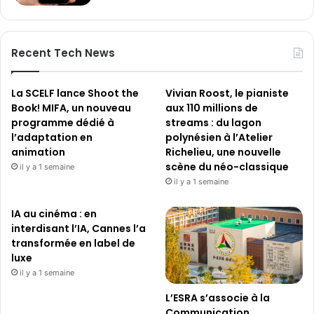
Recent Tech News
La SCELF lance Shoot the
Vivian Roost, le pianiste
Book! MIFA, un nouveau
aux 110 millions de
programme dédié à
streams : du lagon
l’adaptation en
polynésien à l’Atelier
animation
Richelieu, une nouvelle
scène du néo-classique
il y a 1 semaine
il y a 1 semaine
IA au cinéma : en
interdisant l’IA, Cannes l’a
transformée en label de
luxe
il y a 1 semaine
L’ESRA s’associe à la
Communication