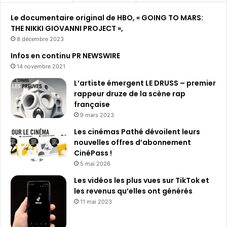
h
Le documentaire original de HBO, « GOING TO MARS:
e
THE NIKKI GIOVANNI PROJECT »,
r
8 décembre 2023
:
Infos en continu PR NEWSWIRE
14 novembre 2021
L’artiste émergent LE DRUSS – premier
rappeur druze de la scène rap
française
9 mars 2023
Les cinémas Pathé dévoilent leurs
nouvelles offres d’abonnement
CinéPass !
5 mai 2026
Les vidéos les plus vues sur TikTok et
les revenus qu’elles ont générés
11 mai 2023