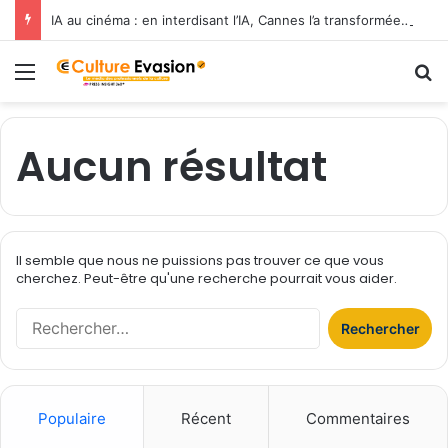
IA au cinéma : en interdisant l’IA, Cannes l’a transformée en label de luxe
Menu
R
Aucun résultat
Il semble que nous ne puissions pas trouver ce que vous
cherchez. Peut-être qu'une recherche pourrait vous aider.
R
e
c
h
e
Populaire
Récent
Commentaires
r
c