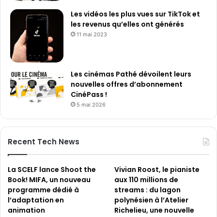
t
Les vidéos les plus vues sur TikTok et
les revenus qu’elles ont générés
11 mai 2023
Les cinémas Pathé dévoilent leurs
nouvelles offres d’abonnement
CinéPass !
5 mai 2026
Recent Tech News
La SCELF lance Shoot the
Vivian Roost, le pianiste
Book! MIFA, un nouveau
aux 110 millions de
programme dédié à
streams : du lagon
l’adaptation en
polynésien à l’Atelier
animation
Richelieu, une nouvelle