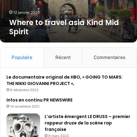
r
a
12 janvier 2020
v
Where to travel asia Kind Mid
e
Spirit
l
a
s
i
a
Populaire
Récent
Commentaires
K
i
n
Le documentaire original de HBO, « GOING TO MARS:
d
THE NIKKI GIOVANNI PROJECT »,
M
8 décembre 2023
i
Infos en continu PR NEWSWIRE
d
14 novembre 2021
S
p
L’artiste émergent LE DRUSS – premier
i
rappeur druze de la scène rap
r
française
i
9 mars 2023