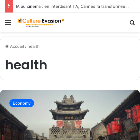
IA au cinéma : en interdisant l’IA, Cannes l’a transformée en label de luxe
Menu
R
Accueil
/
health
health
W
h
Economy
e
r
e
t
o
t