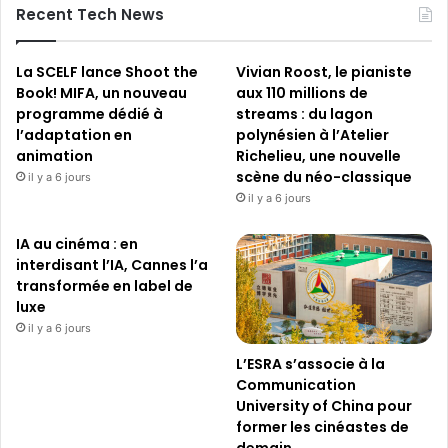
Recent Tech News
La SCELF lance Shoot the
Vivian Roost, le pianiste
Book! MIFA, un nouveau
aux 110 millions de
programme dédié à
streams : du lagon
l’adaptation en
polynésien à l’Atelier
animation
Richelieu, une nouvelle
scène du néo-classique
il y a 6 jours
il y a 6 jours
IA au cinéma : en
interdisant l’IA, Cannes l’a
transformée en label de
luxe
il y a 6 jours
L’ESRA s’associe à la
Communication
University of China pour
former les cinéastes de
demain