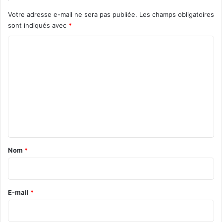
Votre adresse e-mail ne sera pas publiée.
Les champs obligatoires
sont indiqués avec
*
C
o
m
m
e
n
t
a
Nom
*
i
r
e
E-mail
*
*