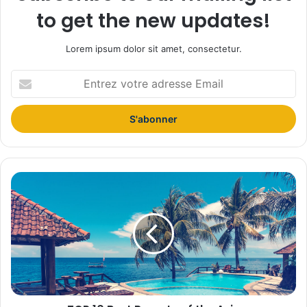
to get the new updates!
Lorem ipsum dolor sit amet, consectetur.
Entrez
votre
adresse
Email
TOP
10
Best
Resorts
of
the
Asia