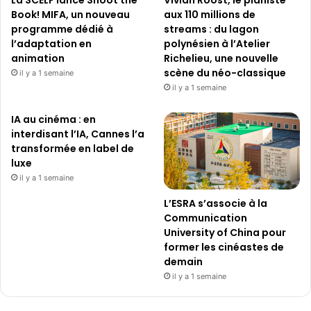
La SCELF lance Shoot the
Vivian Roost, le pianiste
Book! MIFA, un nouveau
aux 110 millions de
programme dédié à
streams : du lagon
l’adaptation en
polynésien à l’Atelier
animation
Richelieu, une nouvelle
scène du néo-classique
il y a 1 semaine
il y a 1 semaine
IA au cinéma : en
interdisant l’IA, Cannes l’a
transformée en label de
luxe
il y a 1 semaine
L’ESRA s’associe à la
Communication
University of China pour
former les cinéastes de
demain
il y a 1 semaine