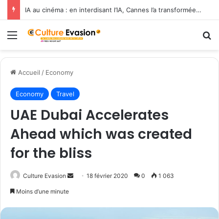
IA au cinéma : en interdisant l’IA, Cannes l’a transformée en label de luxe
Menu
R
Accueil
/
Economy
Economy
Travel
UAE Dubai Accelerates
Ahead which was created
for the bliss
Envoyer
Culture Evasion
18 février 2020
0
1 063
un
Moins d’une minute
courriel