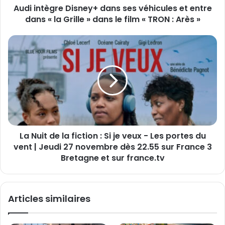
s
Audi intègre Disney+ dans ses véhicules et entre
r
e
dans « la Grille » dans le film « TRON : Arès »
e
E
D
m
i
L
a
s
a
i
n
N
l
e
u
y
i
+
t
d
d
a
e
n
l
s
La Nuit de la fiction : Si je veux - Les portes du
a
s
vent | Jeudi 27 novembre dès 22.55 sur France 3
f
e
i
Bretagne et sur france.tv
s
c
v
t
é
i
Articles similaires
h
o
i
n
c
: