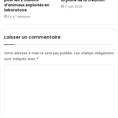
pour les 2 millions
la place de la création
l
e
d’animaux exploités en
l
n
11 juin 2026
laboratoire
e
t
il y a 1 semaine
»
|
d
J
a
e
n
u
Laisser un commentaire
s
d
l
i
e
2
Votre adresse e-mail ne sera pas publiée.
Les champs obligatoires
f
7
sont indiqués avec
*
i
n
l
o
C
m
v
o
«
e
T
m
m
R
b
m
O
r
N
e
e
:
d
n
A
è
t
r
s