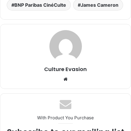
BNP Paribas CinéCulte
James Cameron
Culture Evasion
We
bsi
te
With Product You Purchase