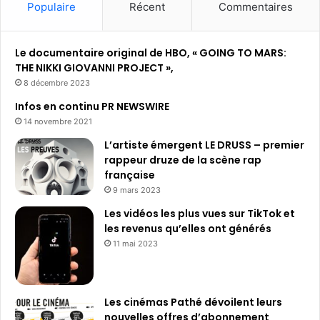
Populaire
Récent
Commentaires
n
e
e
Le documentaire original de HBO, « GOING TO MARS:
t
THE NIKKI GIOVANNI PROJECT »,
s
u
8 décembre 2023
r
Infos en continu PR NEWSWIRE
f
14 novembre 2021
r
a
L’artiste émergent LE DRUSS – premier
n
rappeur druze de la scène rap
c
française
e
9 mars 2023
.
Les vidéos les plus vues sur TikTok et
t
les revenus qu’elles ont générés
v
11 mai 2023
Les cinémas Pathé dévoilent leurs
nouvelles offres d’abonnement