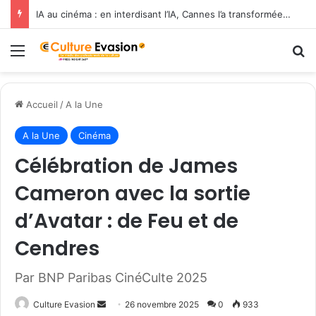
IA au cinéma : en interdisant l’IA, Cannes l’a transformée en label de luxe
Menu
R
Accueil
/
A la Une
A la Une
Cinéma
Célébration de James
Cameron avec la sortie
d’Avatar : de Feu et de
Cendres
Par BNP Paribas CinéCulte 2025
Culture Evasion
E
26 novembre 2025
0
933