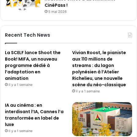
CinéPass !
5 mai 2026
Recent Tech News
La SCELF lance Shoot the
Vivian Roost, le pianiste
Book! MIFA, un nouveau
aux 110 millions de
programme dédié à
streams : du lagon
l’adaptation en
polynésien à l’Atelier
animation
Richelieu, une nouvelle
scène du néo-classique
il y a 1 semaine
il y a 1 semaine
IA au cinéma : en
interdisant l’IA, Cannes l’a
transformée en label de
luxe
il y a 1 semaine