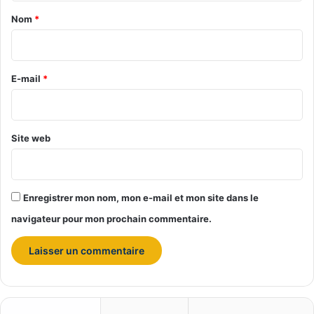
è
2
a
Nom
*
s
2
i
»
.
5
r
5
e
E-mail
*
s
*
u
r
F
Site web
r
a
n
c
Enregistrer mon nom, mon e-mail et mon site dans le
e
3
navigateur pour mon prochain commentaire.
B
r
e
t
a
g