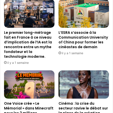
u
S
l
i
e
j
s
e
e
v
t
e
Le premier long-métrage
L’ESRA s’associe à la
e
u
fait en France à ce niveau
Communication University
n
x
d’implication de l’IA est la
of China pour former les
t
-
rencontre entre un mythe
cinéastes de demain
r
L
fondateur et la
il y a 1 semaine
e
e
technologie moderne.
d
s
il y a 1 semaine
a
p
n
o
s
r
«
t
l
e
a
s
G
d
r
One Voice crée « Le
Cinéma : la crise du
u
Mémorial » dans Minecraft
secteur ravive le débat sur
i
v