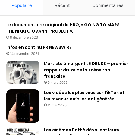
c
Populaire
Récent
Commentaires
q
u
i
Le documentaire original de HBO, « GOING TO MARS:
s
THE NIKKI GIOVANNI PROJECT »,
i
8 décembre 2023
t
Infos en continu PR NEWSWIRE
i
14 novembre 2021
o
n
L’artiste émergent LE DRUSS – premier
e
rappeur druze de la scène rap
n
française
c
9 mars 2023
o
Les vidéos les plus vues sur TikTok et
u
les revenus qu’elles ont générés
r
11 mai 2023
s
d
e
W
Les cinémas Pathé dévoilent leurs
a