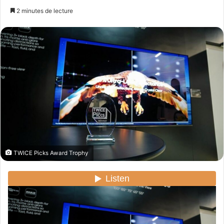
n
2 minutes de lecture
v
o
y
e
r
u
n
c
o
u
r
r
TWICE Picks Award Trophy
i
e
l