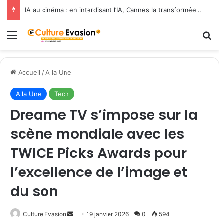
IA au cinéma : en interdisant l’IA, Cannes l’a transformée en label de luxe
Menu
R
Accueil
/
A la Une
A la Une
Tech
Dreame TV s’impose sur la
scène mondiale avec les
TWICE Picks Awards pour
l’excellence de l’image et
du son
Culture Evasion
E
19 janvier 2026
0
594