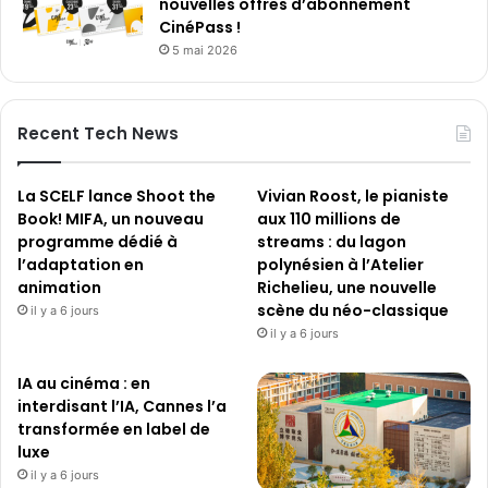
nouvelles offres d’abonnement
r
CinéPass !
n
5 mai 2026
e
r
B
r
Recent Tech News
o
s
.
La SCELF lance Shoot the
Vivian Roost, le pianiste
Book! MIFA, un nouveau
aux 110 millions de
programme dédié à
streams : du lagon
l’adaptation en
polynésien à l’Atelier
animation
Richelieu, une nouvelle
scène du néo-classique
il y a 6 jours
il y a 6 jours
IA au cinéma : en
interdisant l’IA, Cannes l’a
transformée en label de
luxe
il y a 6 jours