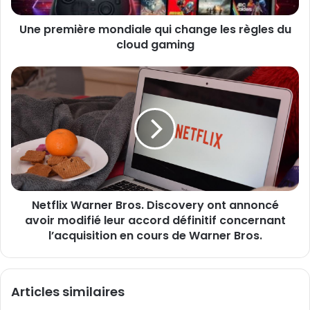
s
è
s
Une première mondiale qui change les règles du
r
e
cloud gaming
e
E
m
m
o
N
a
n
e
i
d
t
l
i
f
a
l
l
i
e
x
q
W
u
a
i
Netflix Warner Bros. Discovery ont annoncé
r
c
avoir modifié leur accord définitif concernant
n
h
e
l’acquisition en cours de Warner Bros.
a
r
n
B
g
r
Articles similaires
e
o
l
s