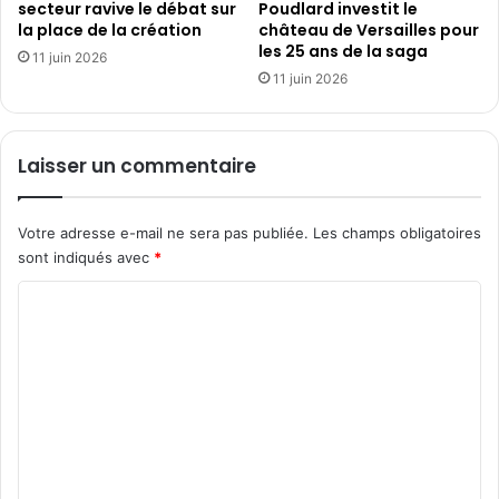
secteur ravive le débat sur
Poudlard investit le
v
la place de la création
château de Versailles pour
o
les 25 ans de la saga
i
11 juin 2026
11 juin 2026
r
m
o
d
Laisser un commentaire
i
f
i
Votre adresse e-mail ne sera pas publiée.
Les champs obligatoires
é
sont indiqués avec
*
l
e
C
u
o
r
a
m
c
m
c
o
e
r
n
d
t