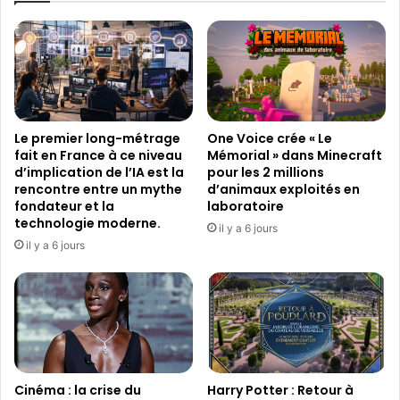
e
.
s
D
r
i
è
s
g
c
l
o
e
v
Le premier long-métrage
One Voice crée « Le
s
e
fait en France à ce niveau
Mémorial » dans Minecraft
d
r
d’implication de l’IA est la
pour les 2 millions
u
y
rencontre entre un mythe
d’animaux exploités en
c
o
fondateur et la
laboratoire
l
n
technologie moderne.
il y a 6 jours
o
t
il y a 6 jours
u
a
d
n
g
n
a
o
m
n
i
c
n
é
g
Cinéma : la crise du
Harry Potter : Retour à
a