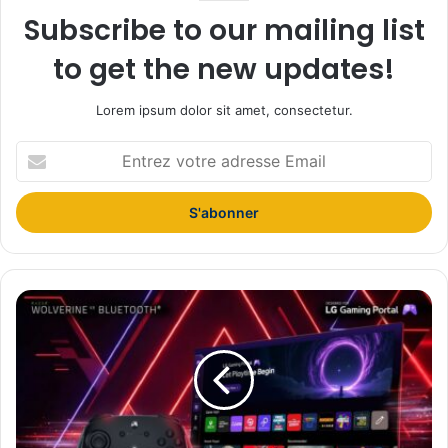
Subscribe to our mailing list
to get the new updates!
Lorem ipsum dolor sit amet, consectetur.
E
n
t
r
e
z
v
o
U
t
n
r
e
e
p
a
r
d
e
r
m
e
i