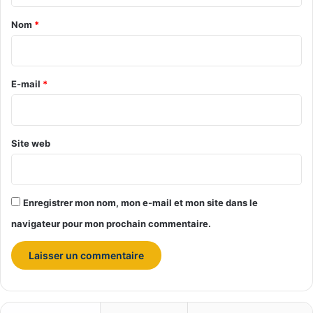
d
é
a
Nom
*
f
i
i
n
r
i
e
E-mail
*
t
i
*
f
c
Site web
o
n
c
e
Enregistrer mon nom, mon e-mail et mon site dans le
r
n
navigateur pour mon prochain commentaire.
a
n
t
l
’
a