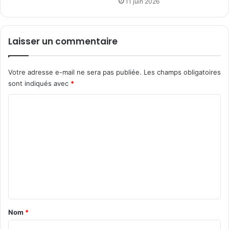
11 juin 2026
a
l
d
e
Laisser un commentaire
C
a
n
Votre adresse e-mail ne sera pas publiée.
Les champs obligatoires
n
sont indiqués avec
*
e
s
C
o
m
m
e
n
t
a
Nom
*
i