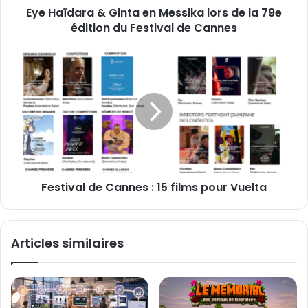
s
Eye Haïdara & Ginta en Messika lors de la 79e
a
e
édition du Festival de Cannes
&
E
G
m
i
F
a
n
e
i
t
s
l
a
t
e
i
n
v
M
a
e
l
s
d
s
Festival de Cannes : 15 films pour Vuelta
e
i
C
k
a
a
n
Articles similaires
l
n
o
e
r
s
s
:
d
1