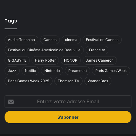
Tags
Audio-Technica
Cannes
cinema
Festival de Cannes
Festival du Cinéma Américain de Deauville
France.tv
GIGABYTE
Harry Potter
HONOR
James Cameron
Jazz
Netflix
Nintendo
Paramount
Paris Games Week
Paris Games Week 2025
Thomson TV
Warner Bros
Entrez
votre
adresse
Email