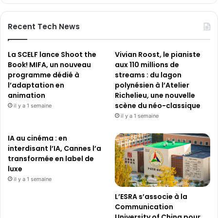
Recent Tech News
La SCELF lance Shoot the
Vivian Roost, le pianiste
Book! MIFA, un nouveau
aux 110 millions de
programme dédié à
streams : du lagon
l’adaptation en
polynésien à l’Atelier
animation
Richelieu, une nouvelle
scène du néo-classique
il y a 1 semaine
il y a 1 semaine
IA au cinéma : en
interdisant l’IA, Cannes l’a
transformée en label de
luxe
il y a 1 semaine
L’ESRA s’associe à la
Communication
University of China pour