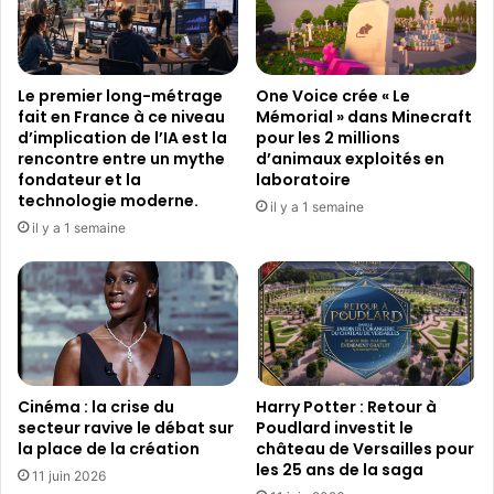
e
5
l
f
a
i
7
l
Le premier long-métrage
One Voice crée « Le
9
m
fait en France à ce niveau
Mémorial » dans Minecraft
e
s
d’implication de l’IA est la
pour les 2 millions
é
p
rencontre entre un mythe
d’animaux exploités en
d
o
fondateur et la
laboratoire
i
technologie moderne.
u
il y a 1 semaine
t
r
il y a 1 semaine
i
V
o
u
n
e
d
l
u
t
F
a
e
Cinéma : la crise du
Harry Potter : Retour à
s
secteur ravive le débat sur
Poudlard investit le
t
la place de la création
château de Versailles pour
i
les 25 ans de la saga
v
11 juin 2026