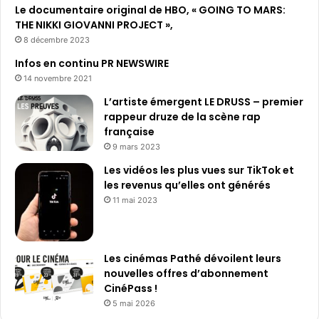
Le documentaire original de HBO, « GOING TO MARS:
THE NIKKI GIOVANNI PROJECT »,
8 décembre 2023
Infos en continu PR NEWSWIRE
14 novembre 2021
L’artiste émergent LE DRUSS – premier
rappeur druze de la scène rap
française
9 mars 2023
Les vidéos les plus vues sur TikTok et
les revenus qu’elles ont générés
11 mai 2023
Les cinémas Pathé dévoilent leurs
nouvelles offres d’abonnement
CinéPass !
5 mai 2026