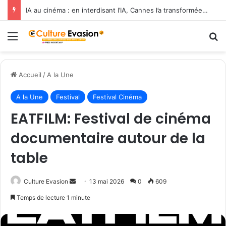
IA au cinéma : en interdisant l’IA, Cannes l’a transformée en label de luxe
Menu
R
Accueil
/
A la Une
A la Une
Festival
Festival Cinéma
EATFILM: Festival de cinéma
documentaire autour de la
table
Culture Evasion
E
13 mai 2026
0
609
n
Temps de lecture 1 minute
v
o