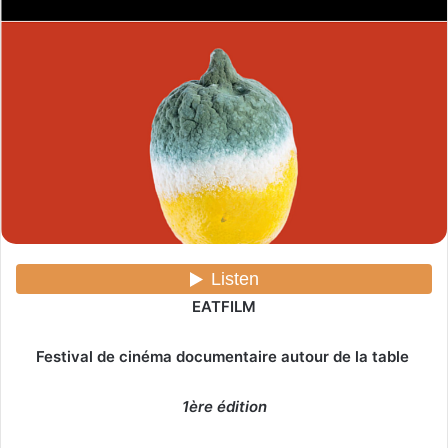
y
e
r
u
n
c
o
u
r
r
i
e
l
EATFILM
Festival de cinéma documentaire autour de la table
1ère édition