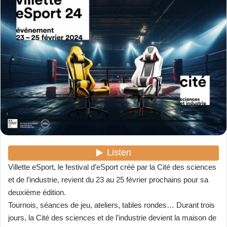
y
e
r
u
n
c
o
u
r
r
i
e
l
Villette eSport, le festival d’eSport créé par la Cité des sciences
et de l’industrie, revient du 23 au 25 février prochains pour sa
deuxième édition.
Tournois, séances de jeu, ateliers, tables rondes… Durant trois
jours, la Cité des sciences et de l’industrie devient la maison de