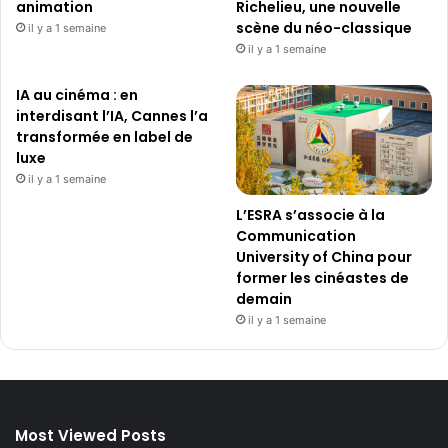
animation
Richelieu, une nouvelle
scène du néo-classique
il y a 1 semaine
il y a 1 semaine
IA au cinéma : en
interdisant l’IA, Cannes l’a
transformée en label de
luxe
il y a 1 semaine
L’ESRA s’associe à la
Communication
University of China pour
former les cinéastes de
demain
il y a 1 semaine
Most Viewed Posts