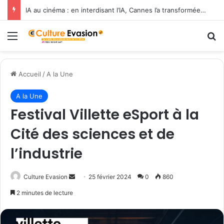
IA au cinéma : en interdisant l’IA, Cannes l’a transformée en label de luxe
Menu
R
Accueil
/
A la Une
A la Une
Festival Villette eSport à la
Cité des sciences et de
l’industrie
Culture Evasion
E
25 février 2024
0
860
n
2 minutes de lecture
v
o