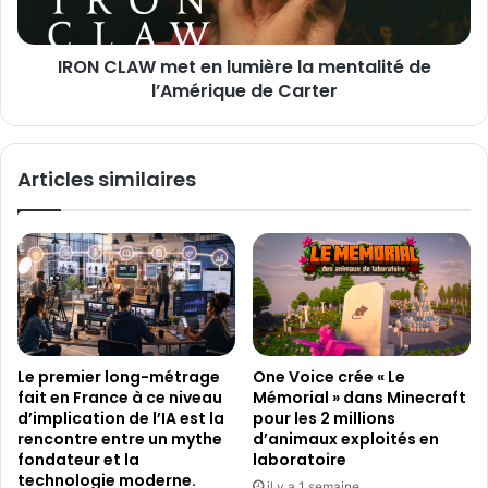
ó
W
r
m
g
IRON CLAW met en lumière la mentalité de
e
o
l’Amérique de Carter
t
s
e
L
n
á
l
Articles similaires
n
u
t
m
h
i
i
è
m
r
o
e
s
l
:
a
c
m
Le premier long-métrage
One Voice crée « Le
r
e
fait en France à ce niveau
Mémorial » dans Minecraft
i
n
d’implication de l’IA est la
pour les 2 millions
t
t
rencontre entre un mythe
d’animaux exploités en
i
a
fondateur et la
laboratoire
q
l
technologie moderne.
il y a 1 semaine