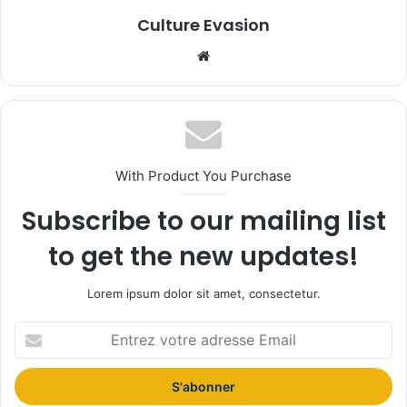
Culture Evasion
We
bsi
te
With Product You Purchase
Subscribe to our mailing list
to get the new updates!
Lorem ipsum dolor sit amet, consectetur.
E
n
t
r
e