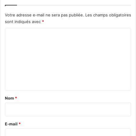
Votre adresse e-mail ne sera pas publiée.
Les champs obligatoires
sont indiqués avec
*
C
o
m
m
e
n
t
a
Nom
*
i
r
e
E-mail
*
*