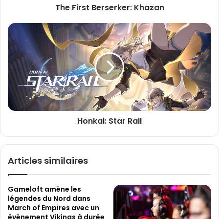
s
The First Berserker: Khazan
e
e
r
E
s
H
m
e
o
a
r
n
i
k
k
l
e
a
r
i
:
:
K
S
h
t
Honkai: Star Rail
a
a
z
r
a
R
n
a
Articles similaires
i
l
Gameloft amène les
légendes du Nord dans
March of Empires avec un
évènement Vikings à durée