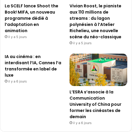
La SCELF lance Shoot the
Vivian Roost, le pianiste
Book! MIFA, un nouveau
aux 110 millions de
programme dédié à
streams : du lagon
l’adaptation en
polynésien à l’Atelier
animation
Richelieu, une nouvelle
scène du néo-classique
il y a 5 jours
il y a 5 jours
IA au cinéma : en
interdisant l’IA, Cannes l’a
transformée en label de
luxe
il y a 6 jours
L’ESRA s’associe à la
Communication
University of China pour
former les cinéastes de
demain
il y a 6 jours