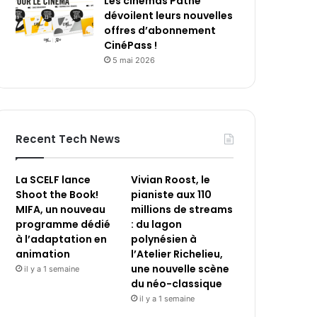
Les cinémas Pathé
dévoilent leurs nouvelles
offres d’abonnement
CinéPass !
5 mai 2026
Recent Tech News
La SCELF lance
Vivian Roost, le
Shoot the Book!
pianiste aux 110
MIFA, un nouveau
millions de streams
programme dédié
: du lagon
à l’adaptation en
polynésien à
animation
l’Atelier Richelieu,
une nouvelle scène
il y a 1 semaine
du néo-classique
il y a 1 semaine