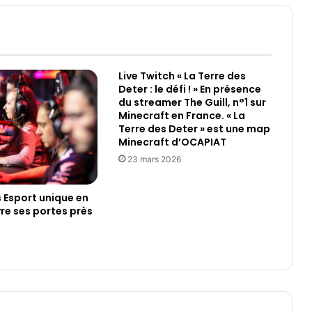
o
n
g
Live Twitch « La Terre des
Deter : le défi ! » En présence
du streamer The Guill, n°1 sur
Minecraft en France. « La
Terre des Deter » est une map
Minecraft d’OCAPIAT
23 mars 2026
Esport unique en
re ses portes près