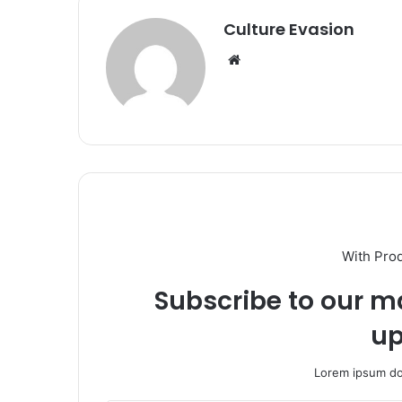
Culture Evasion
We
bsi
te
With Pro
Subscribe to our ma
up
Lorem ipsum dol