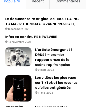
Populaire
Récent
Commentaires
Le documentaire original de HBO, « GOING
TO MARS: THE NIKKI GIOVANNI PROJECT »,
8 décembre 2023
Infos en continu PR NEWSWIRE
14 novembre 2021
L’artiste émergent LE
DRUSS – premier
rappeur druze de la
scène rap française
9 mars 2023
Les vidéos les plus vues
sur TikTok et les revenus
qu’elles ont générés
11 mai 2023