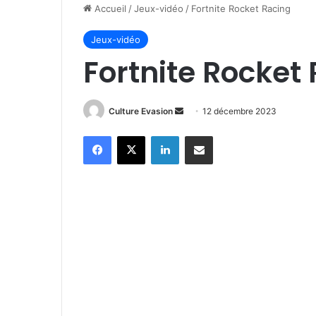
Accueil
/
Jeux-vidéo
/
Fortnite Rocket Racing
Jeux-vidéo
Fortnite Rocket
Culture Evasion
E
12 décembre 2023
n
Facebook
X
Linkedin
Partager par email
v
o
y
e
r
u
n
c
o
u
r