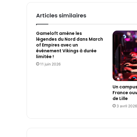
i
u
l
r
Articles similaires
v
i
v
Gameloft amène les
a
légendes du Nord dans March
l
of Empires avec un
évènement Vikings à durée
limitée !
11 juin 2026
Un campus 
France ouv
de Lille
3 avril 2026