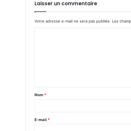
Laisser un commentaire
Votre adresse e-mail ne sera pas publiée.
Les champ
C
o
m
m
e
n
t
a
Nom
*
i
r
e
E-mail
*
*