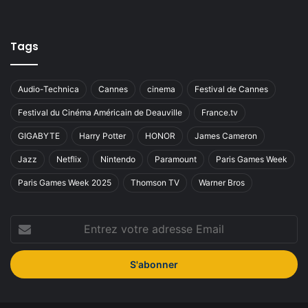
Tags
Audio-Technica
Cannes
cinema
Festival de Cannes
Festival du Cinéma Américain de Deauville
France.tv
GIGABYTE
Harry Potter
HONOR
James Cameron
Jazz
Netflix
Nintendo
Paramount
Paris Games Week
Paris Games Week 2025
Thomson TV
Warner Bros
Entrez
votre
adresse
Email