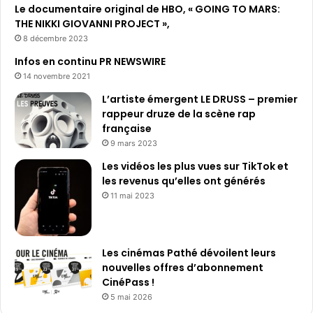
Le documentaire original de HBO, « GOING TO MARS:
THE NIKKI GIOVANNI PROJECT »,
8 décembre 2023
Infos en continu PR NEWSWIRE
14 novembre 2021
L’artiste émergent LE DRUSS – premier
rappeur druze de la scène rap
française
9 mars 2023
Les vidéos les plus vues sur TikTok et
les revenus qu’elles ont générés
11 mai 2023
Les cinémas Pathé dévoilent leurs
nouvelles offres d’abonnement
CinéPass !
5 mai 2026