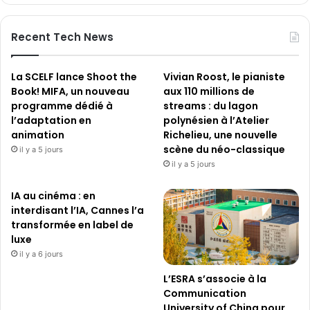
Recent Tech News
La SCELF lance Shoot the
Vivian Roost, le pianiste
Book! MIFA, un nouveau
aux 110 millions de
programme dédié à
streams : du lagon
l’adaptation en
polynésien à l’Atelier
animation
Richelieu, une nouvelle
scène du néo-classique
il y a 5 jours
il y a 5 jours
IA au cinéma : en
interdisant l’IA, Cannes l’a
transformée en label de
luxe
il y a 6 jours
L’ESRA s’associe à la
Communication
University of China pour