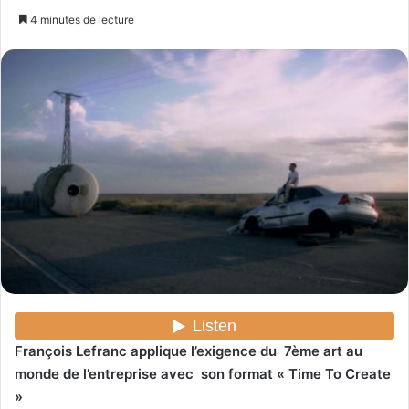
n
4 minutes de lecture
v
o
y
e
r
u
n
c
o
u
r
r
i
e
l
François Lefranc applique l’exigence du 7ème art au
monde de l’entreprise avec son format « Time To Create
»