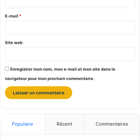
U
r
n
e
E-mail
*
i
*
v
e
r
Site web
s
i
t
é
Enregistrer mon nom, mon e-mail et mon site dans le
d
e
navigateur pour mon prochain commentaire.
H
e
b
e
i
Populaire
Récent
Commentaires