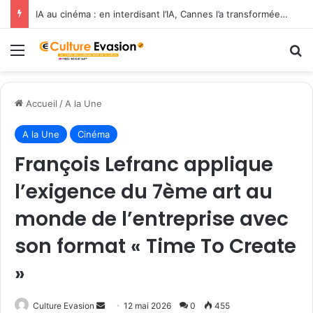
IA au cinéma : en interdisant l’IA, Cannes l’a transformée en label de luxe
Menu
R
Accueil
/
A la Une
A la Une
Cinéma
François Lefranc applique
l’exigence du 7ème art au
monde de l’entreprise avec
son format « Time To Create
»
Culture Evasion
E
12 mai 2026
0
455