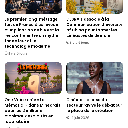
é
o
q
l
u
e
Le premier long-métrage
L’ESRA s’associe à la
e
d
fait en France à ce niveau
Communication University
n
e
d’implication de l’IA est la
of China pour former les
c
c
rencontre entre un mythe
cinéastes de demain
e
i
fondateur et la
il y a 6 jours
s
n
technologie moderne.
v
é
il y a 5 jours
i
m
d
a
é
f
o
r
s
a
a
n
n
c
i
One Voice crée « Le
Cinéma : la crise du
o
m
Mémorial » dans Minecraft
secteur ravive le débat sur
-
pour les 2 millions
la place de la création
é
c
d’animaux exploités en
e
h
11 juin 2026
laboratoire
s
i