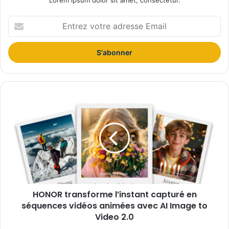
Lorem ipsum dolor sit amet, consectetur.
E
n
t
r
e
z
v
o
H
t
O
r
N
e
O
a
R
d
t
r
r
e
a
s
n
s
HONOR transforme l’instant capturé en
s
e
séquences vidéos animées avec AI Image to
f
E
o
Video 2.0
m
r