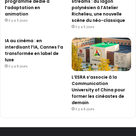
programme dédié à
streams : du lagon
l’adaptation en
polynésien à l’Atelier
animation
Richelieu, une nouvelle
scène du néo-classique
il y a 5 jours
il y a 5 jours
IA au cinéma : en
interdisant l’IA, Cannes l’a
transformée en label de
luxe
il y a 6 jours
L’ESRA s’associe à la
Communication
University of China pour
former les cinéastes de
demain
il y a 6 jours