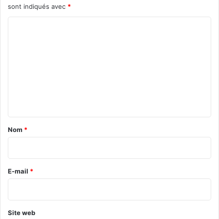
sont indiqués avec
*
C
o
m
m
e
n
t
a
Nom
*
i
r
e
E-mail
*
*
Site web