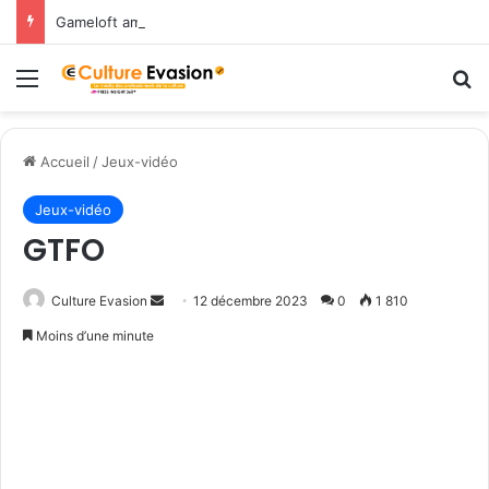
Gameloft amène les légendes du Nord dans March of Empires avec un évènement Vikings à durée limitée !
Menu
R
Accueil
/
Jeux-vidéo
Jeux-vidéo
GTFO
Culture Evasion
E
12 décembre 2023
0
1 810
n
Moins d’une minute
v
o
y
e
r
u