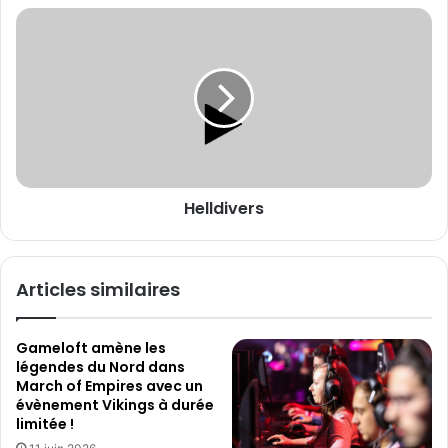
E
H
m
e
a
l
i
l
l
d
i
v
e
r
Helldivers
s
Articles similaires
Gameloft amène les
légendes du Nord dans
March of Empires avec un
évènement Vikings à durée
limitée !