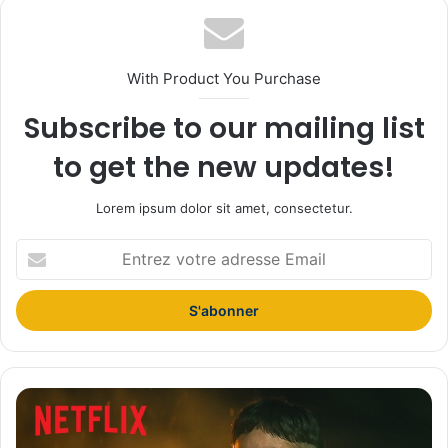
With Product You Purchase
Subscribe to our mailing list
to get the new updates!
Lorem ipsum dolor sit amet, consectetur.
E
n
t
r
e
z
v
o
R
t
E
r
B