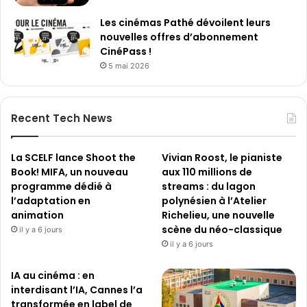
Les cinémas Pathé dévoilent leurs
nouvelles offres d’abonnement
CinéPass !
5 mai 2026
Recent Tech News
La SCELF lance Shoot the
Vivian Roost, le pianiste
Book! MIFA, un nouveau
aux 110 millions de
programme dédié à
streams : du lagon
l’adaptation en
polynésien à l’Atelier
animation
Richelieu, une nouvelle
scène du néo-classique
il y a 6 jours
il y a 6 jours
IA au cinéma : en
interdisant l’IA, Cannes l’a
transformée en label de