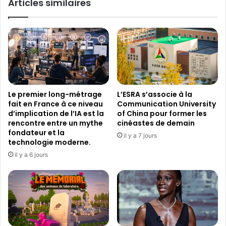
Articles similaires
L
L
E
U
S
E
Le premier long-métrage
L’ESRA s’associe à la
fait en France à ce niveau
Communication University
d’implication de l’IA est la
of China pour former les
rencontre entre un mythe
cinéastes de demain
fondateur et la
il y a 7 jours
technologie moderne.
il y a 6 jours