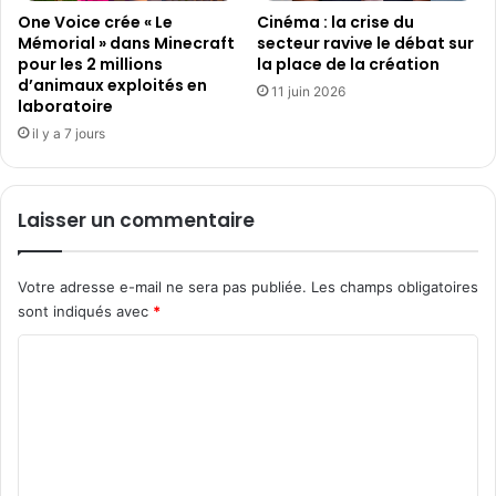
One Voice crée « Le
Cinéma : la crise du
Mémorial » dans Minecraft
secteur ravive le débat sur
pour les 2 millions
la place de la création
d’animaux exploités en
11 juin 2026
laboratoire
il y a 7 jours
Laisser un commentaire
Votre adresse e-mail ne sera pas publiée.
Les champs obligatoires
sont indiqués avec
*
C
o
m
m
e