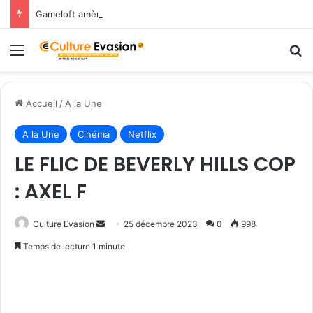
Gameloft amène les légendes du Nord dans March of Empires avec un évènement Vikings à durée limitée !
Menu
R
Accueil
/
A la Une
A la Une
Cinéma
Netflix
LE FLIC DE BEVERLY HILLS COP
: AXEL F
Culture Evasion
E
25 décembre 2023
0
998
n
Temps de lecture 1 minute
v
o
y
e