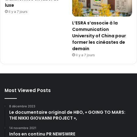
luxe
il y a 7 jours
L’ESRA s’associe à la
Communication
University of China pour
former les cinéastes de
demain
il y a 7 jours
Most Viewed Posts
8 décembre 2023
Le documentaire original de HBO, « GOING TO MARS:
THE NIKKI GIOVANNI PROJECT »,
14 novembre 2021
Infos en continu PR NEWSWIRE