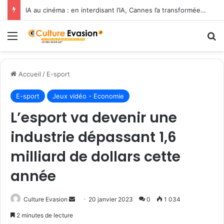
IA au cinéma : en interdisant l’IA, Cannes l’a transformée en label de luxe
Menu
R
Accueil
/
E-sport
E-sport
Jeux vidéo - Economie
L’esport va devenir une
industrie dépassant 1,6
milliard de dollars cette
année
Culture Evasion
E
20 janvier 2023
0
1 034
n
2 minutes de lecture
v