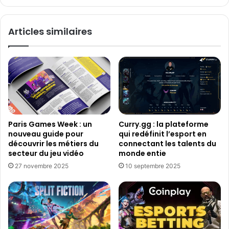
i
j
n
e
Articles similaires
v
u
i
x
t
v
e
i
n
d
t
é
à
o
l
d
a
e
Paris Games Week : un
Curry.gg : la plateforme
d
v
nouveau guide pour
qui redéfinit l’esport en
é
r
découvrir les métiers du
connectant les talents du
c
a
secteur du jeu vidéo
monde entie
o
i
27 novembre 2025
10 septembre 2025
u
e
v
n
e
t
r
a
t
u
e
g