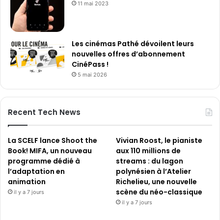
11 mai 2023
Les cinémas Pathé dévoilent leurs
nouvelles offres d’abonnement
CinéPass !
5 mai 2026
Recent Tech News
La SCELF lance Shoot the
Vivian Roost, le pianiste
Book! MIFA, un nouveau
aux 110 millions de
programme dédié à
streams : du lagon
l’adaptation en
polynésien à l’Atelier
animation
Richelieu, une nouvelle
scène du néo-classique
il y a 7 jours
il y a 7 jours