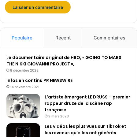
r
s
e
n
2
Populaire
Récent
Commentaires
0
2
3
Le documentaire original de HBO, « GOING TO MARS:
THE NIKKI GIOVANNI PROJECT »,
8 décembre 2023
Infos en continu PR NEWSWIRE
14 novembre 2021
L’artiste émergent LE DRUSS – premier
rappeur druze de la scène rap
française
9 mars 2023
Les vidéos les plus vues sur TikTok et
les revenus qu’elles ont générés