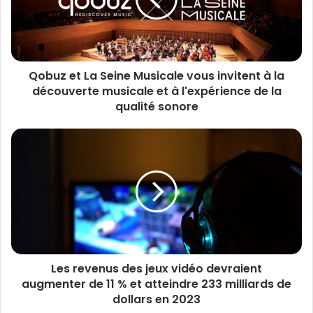
a
z
d
e
r
t
e
L
s
a
s
Qobuz et La Seine Musicale vous invitent à la
S
e
découverte musicale et à l'expérience de la
e
E
i
qualité sonore
m
n
a
e
L
i
M
e
l
u
s
s
r
i
e
c
v
a
e
l
n
e
u
v
Les revenus des jeux vidéo devraient
s
o
augmenter de 11 % et atteindre 233 milliards de
d
u
e
dollars en 2023
s
s