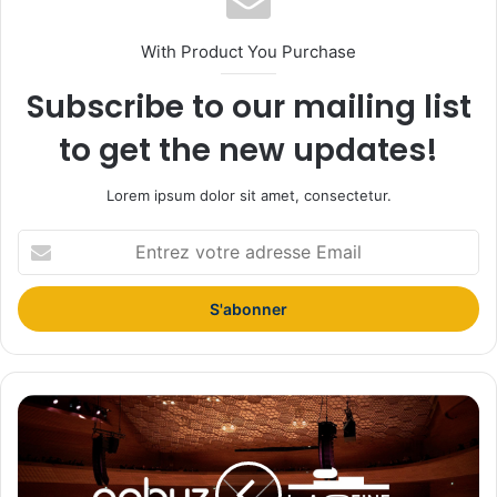
With Product You Purchase
Subscribe to our mailing list
to get the new updates!
Lorem ipsum dolor sit amet, consectetur.
E
n
t
r
e
z
v
o
Q
t
o
r
b
e
u