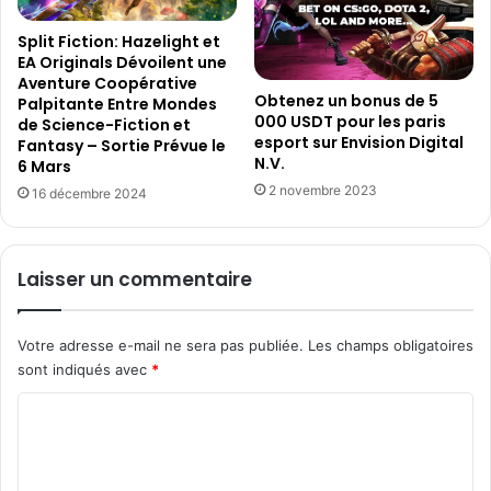
m
m
u
e
Split Fiction: Hazelight et
s
n
EA Originals Dévoilent une
i
Aventure Coopérative
t
Obtenez un bonus de 5
c
Palpitante Entre Mondes
e
000 USDT pour les paris
de Science-Fiction et
a
r
esport sur Envision Digital
Fantasy – Sortie Prévue le
l
d
N.V.
6 Mars
e
e
2 novembre 2023
e
16 décembre 2024
1
t
1
à
l
%
Laisser un commentaire
'
e
e
t
x
a
Votre adresse e-mail ne sera pas publiée.
Les champs obligatoires
p
t
sont indiqués avec
*
é
t
r
e
C
i
i
o
e
n
n
d
m