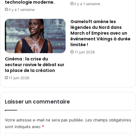
f
technologie moderne.
il y a 1 semaine
i
il y a 1 semaine
c
h
Gameloft amène les
légendes du Nord dans
e
March of Empires avec un
a
évènement Vikings à durée
v
limitée !
e
11 juin 2026
c
Cinéma : la crise du
K
secteur ravive le débat sur
E
la place de la création
B
L
11 juin 2026
A
C
K
Laisser un commentaire
,
T
H
Votre adresse e-mail ne sera pas publiée.
Les champs obligatoires
E
sont indiqués avec
*
O
D