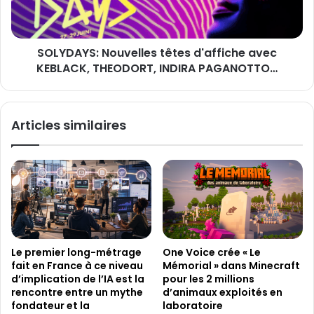
c
Y
t
S
i
:
SOLYDAYS: Nouvelles têtes d'affiche avec
o
N
n
KEBLACK, THEODORT, INDIRA PAGANOTTO…
o
n
u
é
v
s
e
Articles similaires
p
l
o
l
u
e
r
s
l
t
e
ê
W
t
A
e
I
s
Le premier long-métrage
One Voice crée « Le
F
d
fait en France à ce niveau
Mémorial » dans Minecraft
F
'
d’implication de l’IA est la
pour les 2 millions
a
rencontre entre un mythe
d’animaux exploités en
f
fondateur et la
laboratoire