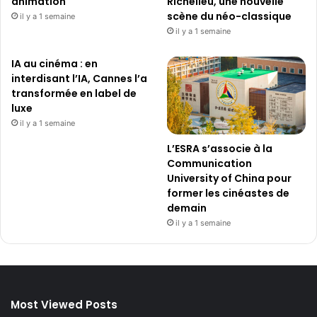
animation
Richelieu, une nouvelle
scène du néo-classique
il y a 1 semaine
il y a 1 semaine
IA au cinéma : en
interdisant l’IA, Cannes l’a
transformée en label de
luxe
il y a 1 semaine
L’ESRA s’associe à la
Communication
University of China pour
former les cinéastes de
demain
il y a 1 semaine
Most Viewed Posts