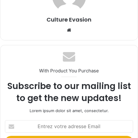
Culture Evasion
We
bsi
te
With Product You Purchase
Subscribe to our mailing list
to get the new updates!
Lorem ipsum dolor sit amet, consectetur.
E
n
t