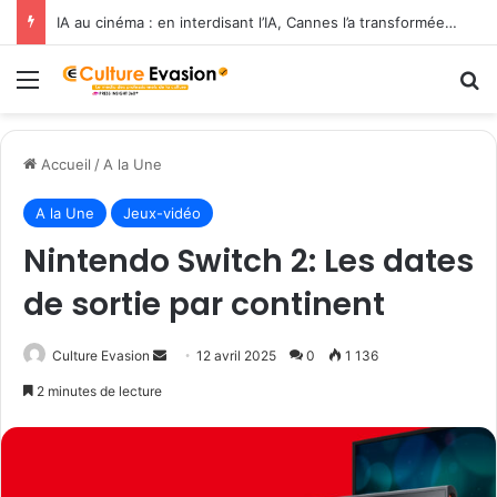
IA au cinéma : en interdisant l’IA, Cannes l’a transformée en label de luxe
Menu
R
Accueil
/
A la Une
A la Une
Jeux-vidéo
Nintendo Switch 2: Les dates
de sortie par continent
Culture Evasion
E
12 avril 2025
0
1 136
n
2 minutes de lecture
v
o
y
e