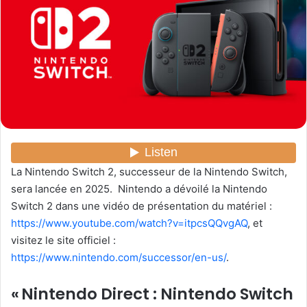
r
u
n
c
o
u
r
r
i
e
La Nintendo Switch 2, successeur de la Nintendo Switch,
l
sera lancée en 2025. Nintendo a dévoilé la Nintendo
Switch 2 dans une vidéo de présentation du matériel :
https://www.youtube.com/watch?v=itpcsQQvgAQ
, et
visitez le site officiel :
https://www.nintendo.com/successor/en-us/
.
« Nintendo Direct : Nintendo Switch