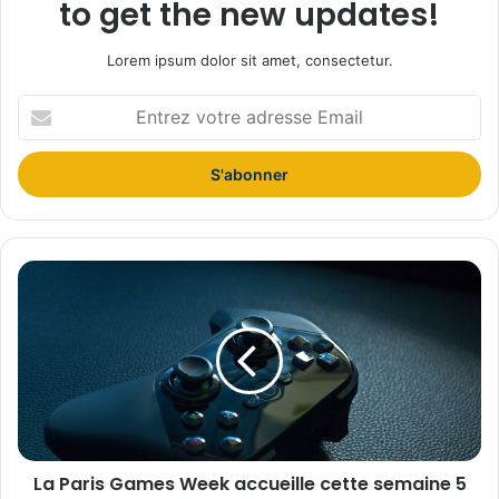
to get the new updates!
Lorem ipsum dolor sit amet, consectetur.
E
n
t
r
e
z
v
o
L
t
a
r
P
e
a
a
r
d
i
r
s
e
G
s
a
s
La Paris Games Week accueille cette semaine 5
m