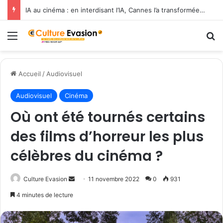
IA au cinéma : en interdisant l’IA, Cannes l’a transformée en label de luxe
Menu
R
Accueil
/
Audiovisuel
Audiovisuel
Cinéma
Où ont été tournés certains
des films d’horreur les plus
célèbres du cinéma ?
Culture Evasion
E
11 novembre 2022
0
931
n
4 minutes de lecture
v
o