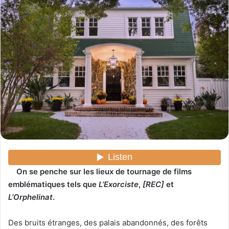
y
e
r
u
n
c
o
u
r
r
i
e
l
On se penche sur les lieux de tournage de films
emblématiques tels que
L’Exorciste
,
[REC]
et
L’Orphelinat
.
Des bruits étranges, des palais abandonnés, des forêts