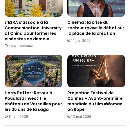
n
m
i
a
s
i
e
L’ESRA s’associe à la
Cinéma : la crise du
n
l
Communication University
secteur ravive le débat sur
e
e
of China pour former les
la place de la création
5
C
cinéastes de demain
11 juin 2026
m
r
il y a 1 semaine
i
é
n
d
i
i
s
t
t
d
r
’
e
i
s
m
Harry Potter : Retour à
Projection Festival de
p
p
Poudlard investit le
Cannes – Avant-première
o
château de Versailles pour
mondiale du film «Woman
ô
les 25 ans de la saga
on Rope
u
t
r
j
11 juin 2026
13 mai 2026
s
e
o
u