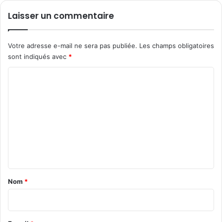
n
v
Laisser un commentaire
é
i
d
d
i
é
Votre adresse e-mail ne sera pas publiée.
Les champs obligatoires
t
o
sont indiqués avec
*
i
o
C
n
o
R
e
m
s
m
t
a
e
r
n
t
t
a
Nom
*
i
r