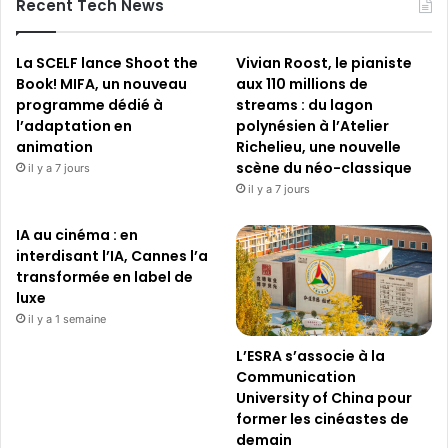
Recent Tech News
La SCELF lance Shoot the
Vivian Roost, le pianiste
Book! MIFA, un nouveau
aux 110 millions de
programme dédié à
streams : du lagon
l’adaptation en
polynésien à l’Atelier
animation
Richelieu, une nouvelle
scène du néo-classique
il y a 7 jours
il y a 7 jours
IA au cinéma : en
interdisant l’IA, Cannes l’a
transformée en label de
luxe
il y a 1 semaine
L’ESRA s’associe à la
Communication
University of China pour
former les cinéastes de
demain