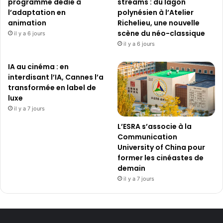
programme dédié à
streams : du lagon
l’adaptation en
polynésien à l’Atelier
animation
Richelieu, une nouvelle
scène du néo-classique
il y a 6 jours
il y a 6 jours
IA au cinéma : en
interdisant l’IA, Cannes l’a
transformée en label de
luxe
il y a 7 jours
L’ESRA s’associe à la
Communication
University of China pour
former les cinéastes de
demain
il y a 7 jours