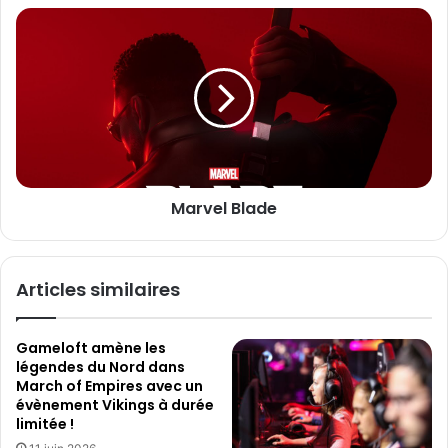
E
R
M
m
a
a
a
i
r
i
l
v
l
e
l
B
l
a
Marvel Blade
d
e
Articles similaires
Gameloft amène les
légendes du Nord dans
March of Empires avec un
évènement Vikings à durée
limitée !