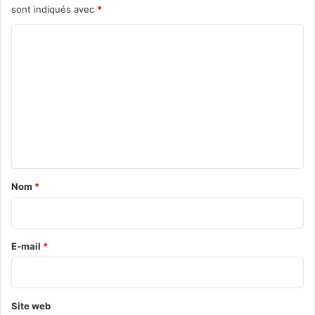
sont indiqués avec
*
C
o
m
m
e
n
t
a
Nom
*
i
r
e
E-mail
*
*
Site web