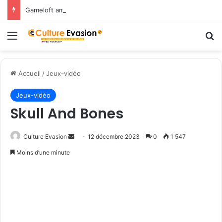
Gameloft amène les légendes du Nord dans March of Empires avec un évènement Vikings à durée limitée !
Menu
R
Accueil
/
Jeux-vidéo
Jeux-vidéo
Skull And Bones
Culture Evasion
E
12 décembre 2023
0
1 547
n
Moins d’une minute
v
o
y
e
r
u