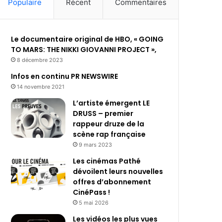
Populaire
Récent
Commentaires
Le documentaire original de HBO, « GOING
TO MARS: THE NIKKI GIOVANNI PROJECT »,
8 décembre 2023
Infos en continu PR NEWSWIRE
14 novembre 2021
L’artiste émergent LE
DRUSS – premier
rappeur druze de la
scène rap française
9 mars 2023
Les cinémas Pathé
dévoilent leurs nouvelles
offres d’abonnement
CinéPass !
5 mai 2026
Les vidéos les plus vues