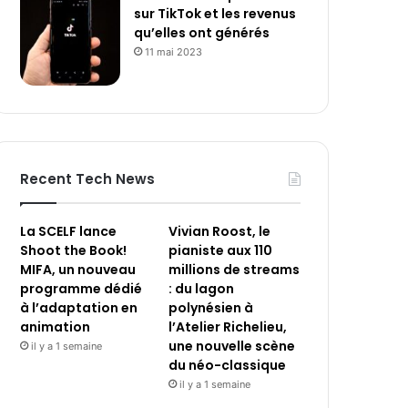
sur TikTok et les revenus
qu’elles ont générés
11 mai 2023
Recent Tech News
La SCELF lance
Vivian Roost, le
Shoot the Book!
pianiste aux 110
MIFA, un nouveau
millions de streams
programme dédié
: du lagon
à l’adaptation en
polynésien à
animation
l’Atelier Richelieu,
une nouvelle scène
il y a 1 semaine
du néo-classique
il y a 1 semaine