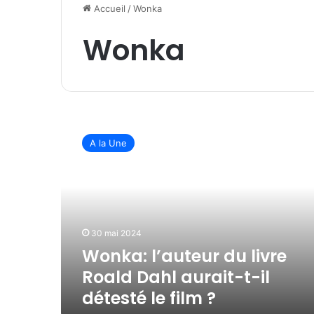
Accueil
/
Wonka
Wonka
W
o
A la Une
n
k
a
:
l
’
30 mai 2024
a
Wonka: l’auteur du livre
u
t
Roald Dahl aurait-t-il
e
détesté le film ?
u
r