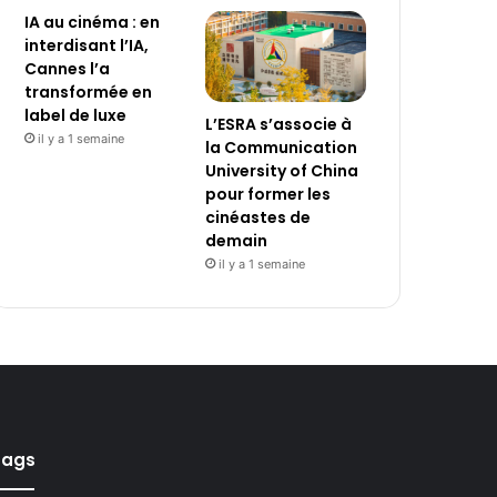
IA au cinéma : en
interdisant l’IA,
Cannes l’a
transformée en
label de luxe
L’ESRA s’associe à
il y a 1 semaine
la Communication
University of China
pour former les
cinéastes de
demain
il y a 1 semaine
Tags