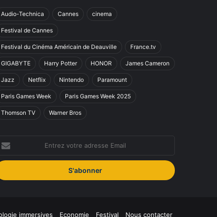
Audio-Technica
Cannes
cinema
Festival de Cannes
Festival du Cinéma Américain de Deauville
France.tv
GIGABYTE
Harry Potter
HONOR
James Cameron
Jazz
Netflix
Nintendo
Paramount
Paris Games Week
Paris Games Week 2025
Thomson TV
Warner Bros
ntrez
otre
dresse
mail
logie immersives
Economie
Festival
Nous contacter