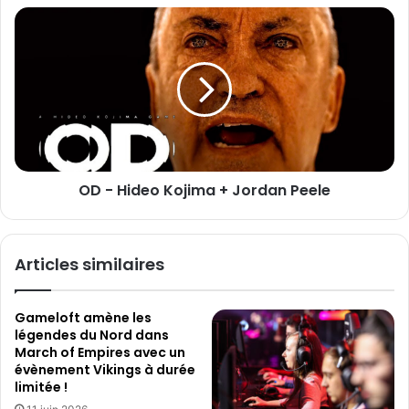
E
f
O
m
F
D
a
r
-
i
a
H
l
n
i
k
d
S
e
t
o
o
K
OD - Hideo Kojima + Jordan Peele
n
o
e
j
i
m
Articles similaires
a
+
J
Gameloft amène les
o
légendes du Nord dans
r
March of Empires avec un
d
évènement Vikings à durée
a
limitée !
n