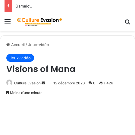
Gameloft amène les légendes du Nord dans March of Empires avec un évènement Vikings à durée limitée !
Menu
R
Accueil
/
Jeux-vidéo
Jeux-vidéo
Visions of Mana
Culture Evasion
E
12 décembre 2023
0
1 426
n
Moins d’une minute
v
o
y
e
r
u