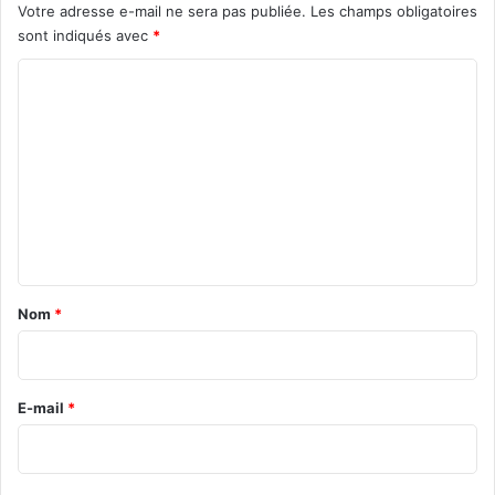
Votre adresse e-mail ne sera pas publiée.
Les champs obligatoires
sont indiqués avec
*
C
o
m
m
e
n
t
a
Nom
*
i
r
e
E-mail
*
*