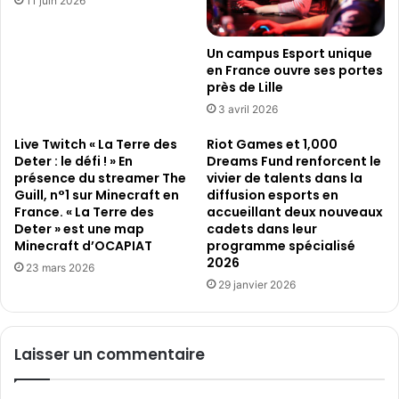
11 juin 2026
P
e
e
Un campus Esport unique
l
en France ouvre ses portes
e
près de Lille
3 avril 2026
Live Twitch « La Terre des
Riot Games et 1,000
Deter : le défi ! » En
Dreams Fund renforcent le
présence du streamer The
vivier de talents dans la
Guill, n°1 sur Minecraft en
diffusion esports en
France. « La Terre des
accueillant deux nouveaux
Deter » est une map
cadets dans leur
Minecraft d’OCAPIAT
programme spécialisé
2026
23 mars 2026
29 janvier 2026
Laisser un commentaire