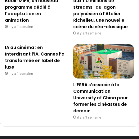
Book! MIFA, un nouveau
aux 110 millions de
programme dédié à
streams : du lagon
l’adaptation en
polynésien à l’Atelier
animation
Richelieu, une nouvelle
scène du néo-classique
il y a 1 semaine
il y a 1 semaine
IA au cinéma : en
interdisant l’IA, Cannes l’a
transformée en label de
luxe
il y a 1 semaine
L’ESRA s’associe à la
Communication
University of China pour
former les cinéastes de
demain
il y a 1 semaine