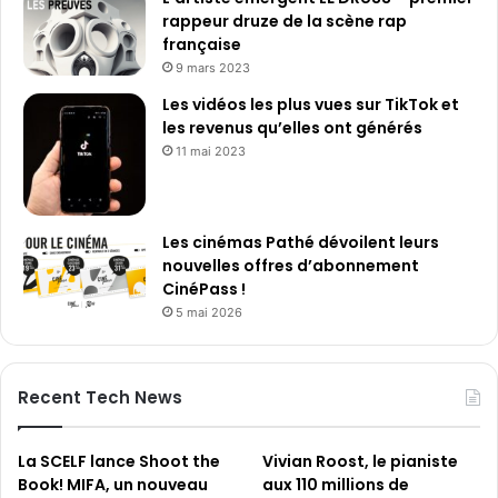
e
rappeur druze de la scène rap
s
française
t
9 mars 2023
Les vidéos les plus vues sur TikTok et
les revenus qu’elles ont générés
11 mai 2023
Les cinémas Pathé dévoilent leurs
nouvelles offres d’abonnement
CinéPass !
5 mai 2026
Recent Tech News
La SCELF lance Shoot the
Vivian Roost, le pianiste
Book! MIFA, un nouveau
aux 110 millions de