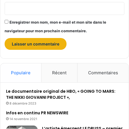
e
)
r
Enregistrer mon nom, mon e-mail et mon site dans le
é
a
navigateur pour mon prochain commentaire.
l
i
s
é
e
p
a
Populaire
Récent
Commentaires
r
C
o
Le documentaire original de HBO, « GOING TO MARS:
m
THE NIKKI GIOVANNI PROJECT »,
p
8 décembre 2023
a
Infos en continu PR NEWSWIRE
r
14 novembre 2021
a
t
L’artiste émergent LE DRUSS – premier