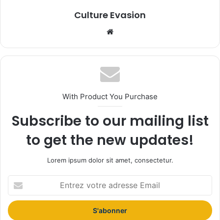
Culture Evasion
We
bsi
te
With Product You Purchase
Subscribe to our mailing list
to get the new updates!
Lorem ipsum dolor sit amet, consectetur.
E
n
t
r