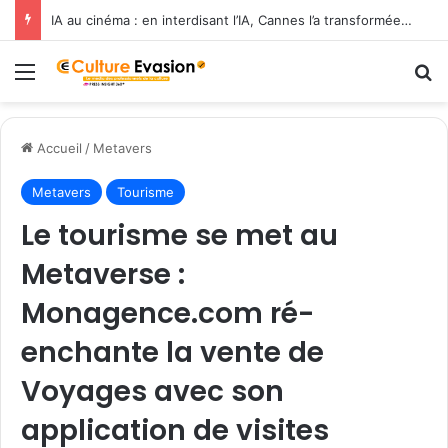
IA au cinéma : en interdisant l’IA, Cannes l’a transformée en label de luxe
Menu
R
Accueil
/
Metavers
Metavers
Tourisme
Le tourisme se met au
Metaverse :
Monagence.com ré-
enchante la vente de
Voyages avec son
application de visites