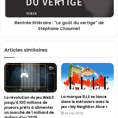
é
m
e
e
l
n
i
t
Rentrée littéraire : "Le goût du vertige" de
t
s
Stéphane Chaumet
t
l
é
e
r
s
a
Articles similaires
p
i
l
r
u
e
s
:
a
"
b
L
o
e
n
g
n
o
La marque ELLE se lance
La révolution du jeu Web3 :
é
û
dans le métavers avec le
jusqu’à 100 millions de
s
t
jeu « My Neighbor Alice »
joueurs prêts à alimenter
à
d
un marché de 1 milliard de
24 mai 2023
N
u
dollars d’ici 2025.