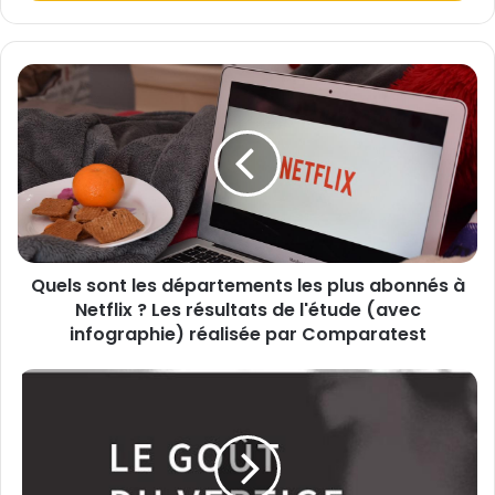
e
z
v
o
Q
t
u
r
e
e
l
a
s
d
s
r
o
e
n
s
t
s
Quels sont les départements les plus abonnés à
l
e
Netflix ? Les résultats de l'étude (avec
e
E
s
infographie) réalisée par Comparatest
m
d
a
é
R
i
p
e
l
a
n
r
t
t
r
e