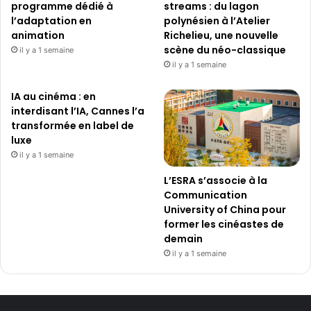
programme dédié à
streams : du lagon
l’adaptation en
polynésien à l’Atelier
animation
Richelieu, une nouvelle
scène du néo-classique
il y a 1 semaine
il y a 1 semaine
IA au cinéma : en
interdisant l’IA, Cannes l’a
transformée en label de
luxe
il y a 1 semaine
L’ESRA s’associe à la
Communication
University of China pour
former les cinéastes de
demain
il y a 1 semaine