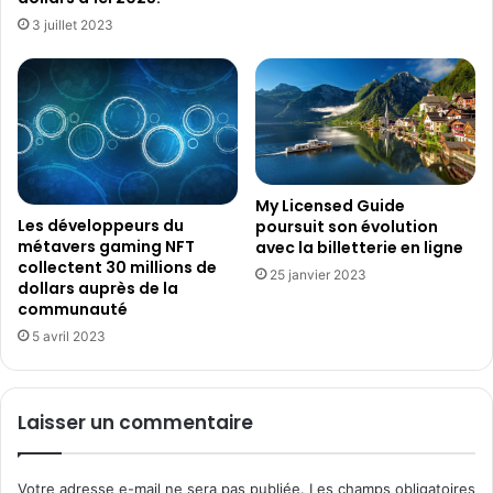
e
v
3 juillet 2023
t
e
f
r
l
t
i
i
x
g
?
e
L
"
e
d
My Licensed Guide
s
Les développeurs du
poursuit son évolution
e
r
métavers gaming NFT
avec la billetterie en ligne
S
collectent 30 millions de
é
t
25 janvier 2023
dollars auprès de la
s
é
communauté
u
p
l
5 avril 2023
h
t
a
a
n
t
e
Laisser un commentaire
s
C
d
h
e
a
Votre adresse e-mail ne sera pas publiée.
Les champs obligatoires