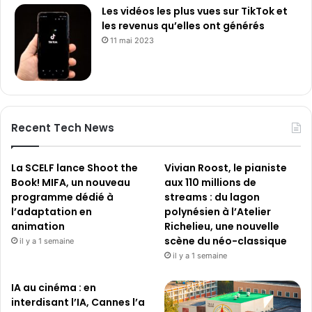
Les vidéos les plus vues sur TikTok et
les revenus qu’elles ont générés
11 mai 2023
Recent Tech News
La SCELF lance Shoot the
Vivian Roost, le pianiste
Book! MIFA, un nouveau
aux 110 millions de
programme dédié à
streams : du lagon
l’adaptation en
polynésien à l’Atelier
animation
Richelieu, une nouvelle
scène du néo-classique
il y a 1 semaine
il y a 1 semaine
IA au cinéma : en
interdisant l’IA, Cannes l’a