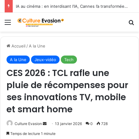
IA au cinéma : en interdisant l’IA, Cannes l’a transformée en label de luxe
Menu
R
Accueil
/
A la Une
A la Une
Jeux-vidéo
Tech
CES 2026 : TCL rafle une
pluie de récompenses pour
ses innovations TV, mobile
et smart home
Culture Evasion
E
13 janvier 2026
0
728
n
Temps de lecture 1 minute
v