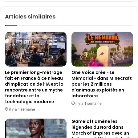
i
r
l
e
Articles similaires
m
u
P
n
o
e
l
m
i
u
t
t
i
a
q
t
u
i
Le premier long-métrage
One Voice crée « Le
e
o
fait en France à ce niveau
Mémorial » dans Minecraft
d
n
d’implication de l’IA est la
pour les 2 millions
e
s
rencontre entre un mythe
d’animaux exploités en
C
i
fondateur et la
laboratoire
a
l
technologie moderne.
il y a 1 semaine
r
e
il y a 1 semaine
c
n
a
c
Gameloft amène les
s
légendes du Nord dans
i
March of Empires avec un
s
e