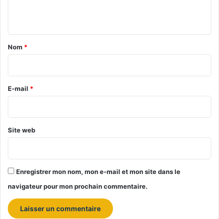
t
n
e
t
u
r
a
Nom
*
s
i
r
e
E-mail
*
*
Site web
Enregistrer mon nom, mon e-mail et mon site dans le
navigateur pour mon prochain commentaire.