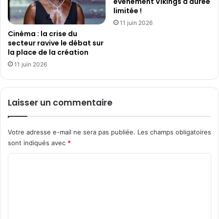
évènement Vikings à durée
o
u
limitée !
n
s
n
11 juin 2026
e
e
Cinéma : la crise du
v
secteur ravive le débat sur
8
e
la place de la création
e
r
é
s
11 juin 2026
d
l
i
e
t
m
Laisser un commentaire
i
o
o
d
n
è
Votre adresse e-mail ne sera pas publiée.
Les champs obligatoires
l
sont indiqués avec
*
e
d
C
e
o
s
c
m
r
m
é
a
e