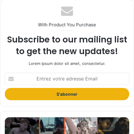
With Product You Purchase
Subscribe to our mailing list
to get the new updates!
Lorem ipsum dolor sit amet, consectetur.
E
n
t
r
e
z
v
o
F
t
e
r
s