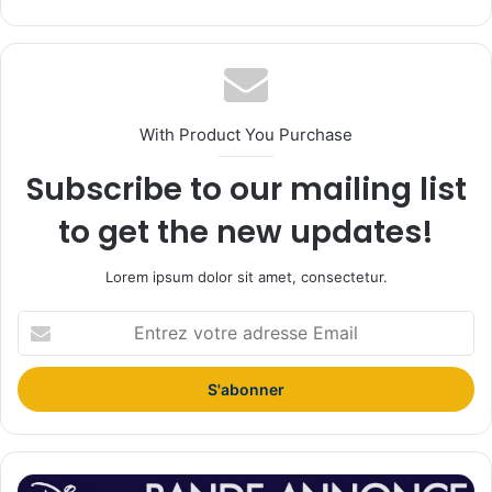
bsi
te
With Product You Purchase
Subscribe to our mailing list
to get the new updates!
Lorem ipsum dolor sit amet, consectetur.
E
n
t
r
e
z
v
o
W