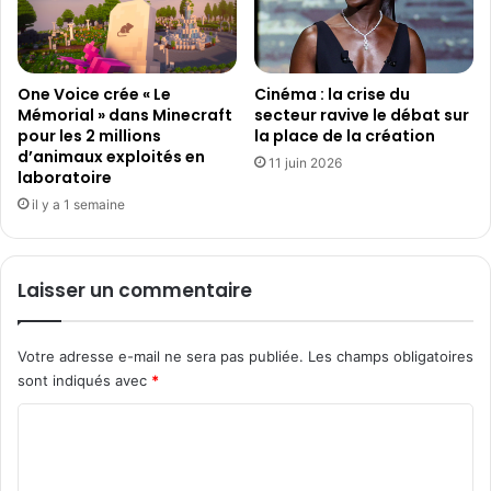
Z
9
5
A
One Voice crée « Le
Cinéma : la crise du
(
Mémorial » dans Minecraft
secteur ravive le débat sur
S
pour les 2 millions
la place de la création
u
d’animaux exploités en
c
11 juin 2026
laboratoire
c
il y a 1 semaine
e
s
s
e
Laisser un commentaire
u
r
d
Votre adresse e-mail ne sera pas publiée.
Les champs obligatoires
u
sont indiqués avec
*
M
Z
C
2
o
0
0
m