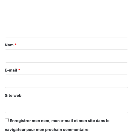
0
m
)
e
p
a
n
r
t
P
P
a
Nom
*
W
i
o
r
r
l
e
E-mail
*
d
*
Site web
Enregistrer mon nom, mon e-mail et mon site dans le
navigateur pour mon prochain commentaire.