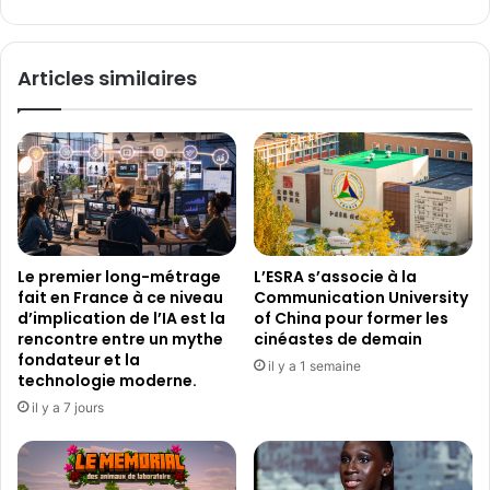
l
S
e
O
N
Articles similaires
I
C
:
L
e
N
o
u
v
Le premier long-métrage
L’ESRA s’associe à la
e
fait en France à ce niveau
Communication University
a
d’implication de l’IA est la
of China pour former les
u
rencontre entre un mythe
cinéastes de demain
T
fondateur et la
il y a 1 semaine
V
technologie moderne.
O
il y a 7 jours
L
E
D