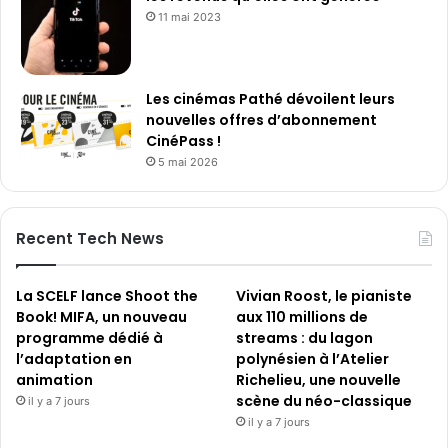
11 mai 2023
Les cinémas Pathé dévoilent leurs
nouvelles offres d’abonnement
CinéPass !
5 mai 2026
Recent Tech News
La SCELF lance Shoot the
Vivian Roost, le pianiste
Book! MIFA, un nouveau
aux 110 millions de
programme dédié à
streams : du lagon
l’adaptation en
polynésien à l’Atelier
animation
Richelieu, une nouvelle
scène du néo-classique
il y a 7 jours
il y a 7 jours