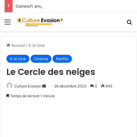
Gameloft amène les légendes du Nord dans March of Empires avec un évènement Vikings à durée limitée !
Menu
R
Accueil
/
A la Une
A la Une
Cinéma
Netflix
Le Cercle des neiges
Culture Evasion
E
26 décembre 2023
0
945
n
Temps de lecture 1 minute
v
o
y
e
r