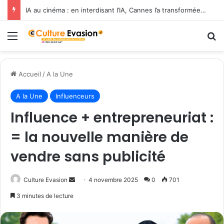
IA au cinéma : en interdisant l’IA, Cannes l’a transformée en label de luxe
Menu
R
Accueil
/
A la Une
A la Une
Influenceurs
Influence + entrepreneuriat :
= la nouvelle manière de
vendre sans publicité
Culture Evasion
E
4 novembre 2025
0
701
n
3 minutes de lecture
v
o