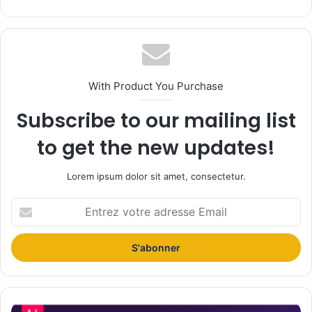
bsi
te
With Product You Purchase
Subscribe to our mailing list
to get the new updates!
Lorem ipsum dolor sit amet, consectetur.
E
n
t
r
e
z
v
o
X