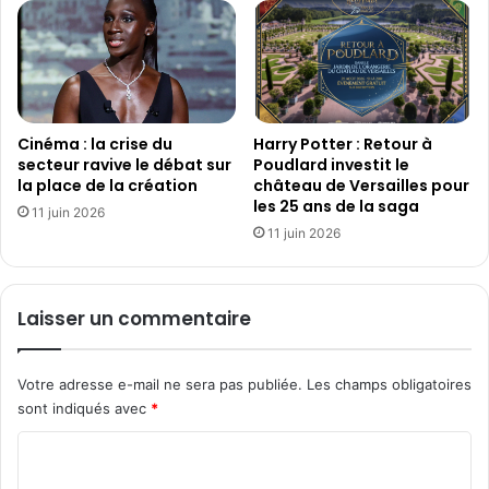
a
o
u
n
x
"
É
S
t
l
a
o
t
Cinéma : la crise du
Harry Potter : Retour à
w
secteur ravive le débat sur
Poudlard investit le
s
T
la place de la création
château de Versailles pour
-
V
les 25 ans de la saga
U
"
11 juin 2026
n
11 juin 2026
d
i
e
s
s
d
G
Laisser un commentaire
'
r
a
a
j
n
Votre adresse e-mail ne sera pas publiée.
Les champs obligatoires
o
d
sont indiqués avec
*
u
e
t
s
C
e
M
o
r
a