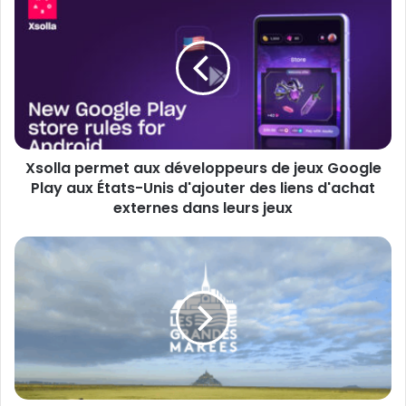
t
s
r
o
e
l
a
l
d
a
r
p
e
e
s
r
s
Xsolla permet aux développeurs de jeux Google
m
e
Play aux États-Unis d'ajouter des liens d'achat
e
E
t
externes dans leurs jeux
m
a
a
u
S
i
x
u
l
d
c
é
c
v
è
e
s
l
d
o
'
p
a