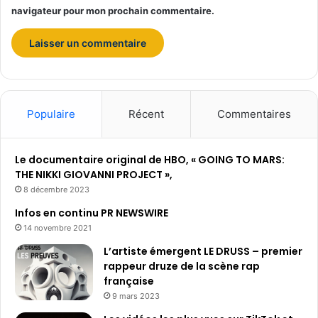
e
l
navigateur pour mon prochain commentaire.
s
d
a
n
s
l
e
Populaire
Récent
Commentaires
u
r
s
Le documentaire original de HBO, « GOING TO MARS:
j
THE NIKKI GIOVANNI PROJECT »,
e
8 décembre 2023
u
Infos en continu PR NEWSWIRE
x
14 novembre 2021
L’artiste émergent LE DRUSS – premier
rappeur druze de la scène rap
française
9 mars 2023