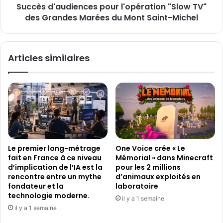
p
Succès d'audiences pour l'opération "Slow TV"
u
e
des Grandes Marées du Mont Saint-Michel
d
u
i
r
e
s
n
Articles similaires
d
c
e
e
j
s
e
p
u
o
x
u
G
r
o
l
o
'
Le premier long-métrage
One Voice crée « Le
g
o
fait en France à ce niveau
Mémorial » dans Minecraft
l
p
d’implication de l’IA est la
pour les 2 millions
e
é
rencontre entre un mythe
d’animaux exploités en
P
r
fondateur et la
laboratoire
l
a
technologie moderne.
il y a 1 semaine
a
t
il y a 1 semaine
y
i