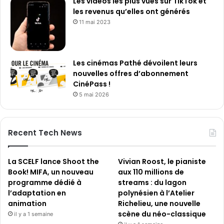
Les vidéos les plus vues sur TikTok et
les revenus qu’elles ont générés
11 mai 2023
Les cinémas Pathé dévoilent leurs
nouvelles offres d’abonnement
CinéPass !
5 mai 2026
Recent Tech News
La SCELF lance Shoot the
Vivian Roost, le pianiste
Book! MIFA, un nouveau
aux 110 millions de
programme dédié à
streams : du lagon
l’adaptation en
polynésien à l’Atelier
animation
Richelieu, une nouvelle
scène du néo-classique
il y a 1 semaine