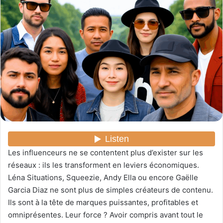
y
e
r
u
n
c
o
u
r
r
i
e
l
Les influenceurs ne se contentent plus d’exister sur les
réseaux : ils les transforment en leviers économiques.
Léna Situations, Squeezie, Andy Ella ou encore Gaëlle
Garcia Diaz ne sont plus de simples créateurs de contenu.
Ils sont à la tête de marques puissantes, profitables et
omniprésentes. Leur force ? Avoir compris avant tout le