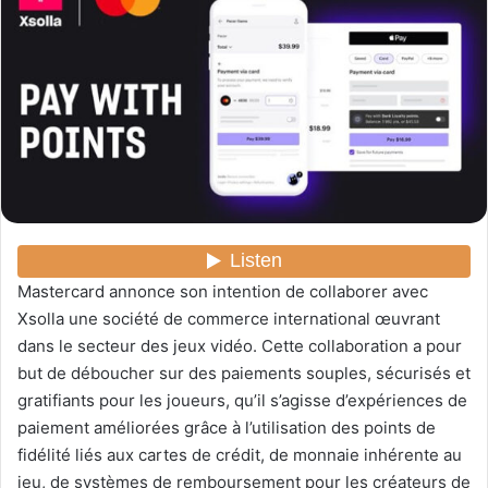
y
e
r
u
n
c
o
u
r
r
i
Mastercard annonce son intention de collaborer avec
e
l
Xsolla une société de commerce international œuvrant
dans le secteur des jeux vidéo. Cette collaboration a pour
but de déboucher sur des paiements souples, sécurisés et
gratifiants pour les joueurs, qu’il s’agisse d’expériences de
paiement améliorées grâce à l’utilisation des points de
fidélité liés aux cartes de crédit, de monnaie inhérente au
jeu, de systèmes de remboursement pour les créateurs de