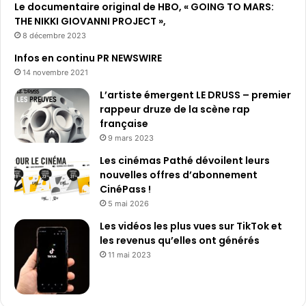
Le documentaire original de HBO, « GOING TO MARS:
THE NIKKI GIOVANNI PROJECT »,
8 décembre 2023
Infos en continu PR NEWSWIRE
14 novembre 2021
L’artiste émergent LE DRUSS – premier
rappeur druze de la scène rap
française
9 mars 2023
Les cinémas Pathé dévoilent leurs
nouvelles offres d’abonnement
CinéPass !
5 mai 2026
Les vidéos les plus vues sur TikTok et
les revenus qu’elles ont générés
11 mai 2023