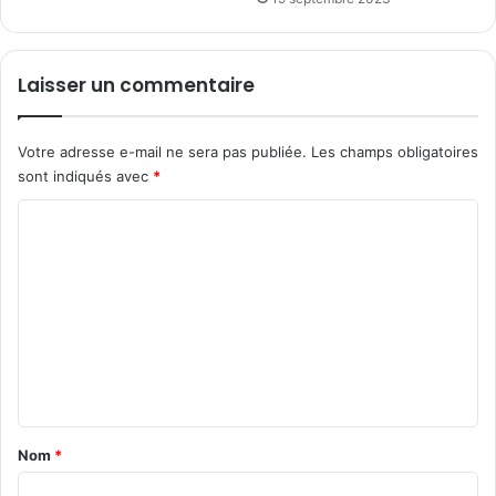
s
i
n
f
Laisser un commentaire
l
u
e
Votre adresse e-mail ne sera pas publiée.
Les champs obligatoires
n
sont indiqués avec
*
c
e
C
u
o
r
m
s
m
e
n
t
a
Nom
*
i