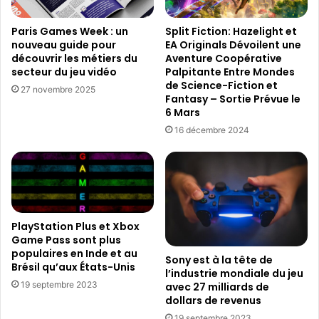
v
o
Split Fiction: Hazelight et
Paris Games Week : un
t
EA Originals Dévoilent une
nouveau guide pour
r
Aventure Coopérative
découvrir les métiers du
e
Palpitante Entre Mondes
secteur du jeu vidéo
e
de Science-Fiction et
27 novembre 2025
n
Fantasy – Sortie Prévue le
6 Mars
t
r
16 décembre 2024
e
p
r
i
s
e
PlayStation Plus et Xbox
a
Game Pass sont plus
v
populaires en Inde et au
Sony est à la tête de
e
Brésil qu’aux États-Unis
l’industrie mondiale du jeu
c
19 septembre 2023
avec 27 milliards de
d
dollars de revenus
e
19 septembre 2023