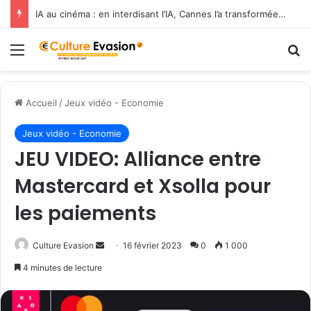
IA au cinéma : en interdisant l’IA, Cannes l’a transformée en label de luxe
Menu
R
Accueil
/
Jeux vidéo - Economie
Jeux vidéo - Economie
JEU VIDEO: Alliance entre
Mastercard et Xsolla pour
les paiements
Culture Evasion
E
16 février 2023
0
1 000
n
4 minutes de lecture
v
o