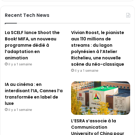
Recent Tech News
La SCELF lance Shoot the
Vivian Roost, le pianiste
Book! MIFA, un nouveau
aux 110 millions de
programme dédié à
streams : du lagon
l’adaptation en
polynésien à l’Atelier
animation
Richelieu, une nouvelle
scène du néo-classique
il y a 1 semaine
il y a 1 semaine
IA au cinéma : en
interdisant l’IA, Cannes l’a
transformée en label de
luxe
il y a 1 semaine
L’ESRA s’associe à la
Communication
University of China pour