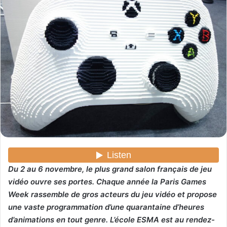
r
u
n
c
o
u
r
r
i
e
l
Du 2 au 6 novembre, le plus grand salon français de jeu
vidéo ouvre ses portes. Chaque année la Paris Games
Week rassemble de gros acteurs du jeu vidéo et propose
une vaste programmation d’une quarantaine d’heures
d’animations en tout genre. L’école ESMA est au rendez-