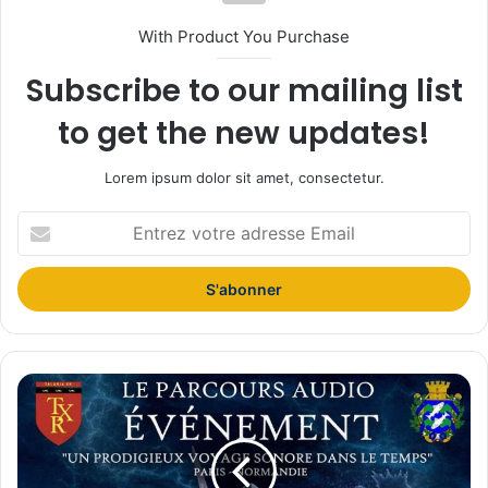
With Product You Purchase
Subscribe to our mailing list
to get the new updates!
Lorem ipsum dolor sit amet, consectetur.
E
n
t
r
e
z
v
o
L
t
e
r
p
e
r
a
i