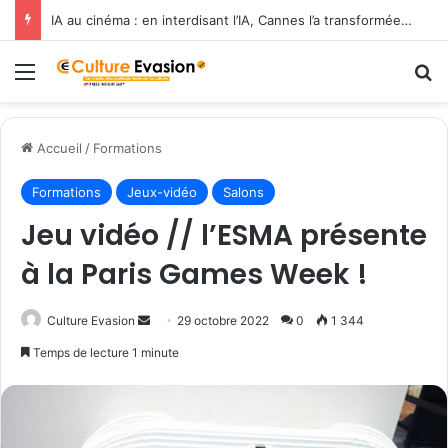
IA au cinéma : en interdisant l’IA, Cannes l’a transformée en label de luxe
Menu
R
Accueil
/
Formations
Formations
Jeux-vidéo
Salons
Jeu vidéo // l’ESMA présente
à la Paris Games Week !
Culture Evasion
E
29 octobre 2022
0
1 344
n
Temps de lecture 1 minute
v
o
y
e