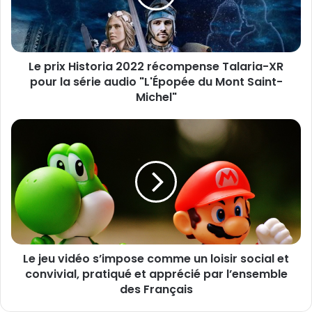
d
x
r
H
e
i
s
s
s
Le prix Historia 2022 récompense Talaria-XR
t
e
pour la série audio "L'Épopée du Mont Saint-
o
E
r
Michel"
m
i
a
a
L
i
2
e
l
0
j
2
e
2
u
r
v
é
i
c
d
o
é
m
Le jeu vidéo s’impose comme un loisir social et
o
p
convivial, pratiqué et apprécié par l’ensemble
s
e
’
des Français
n
i