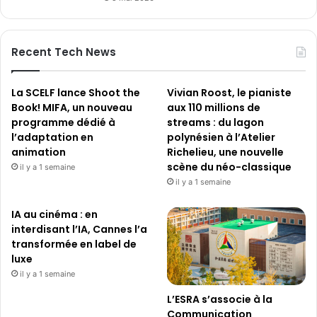
Recent Tech News
La SCELF lance Shoot the
Vivian Roost, le pianiste
Book! MIFA, un nouveau
aux 110 millions de
programme dédié à
streams : du lagon
l’adaptation en
polynésien à l’Atelier
animation
Richelieu, une nouvelle
scène du néo-classique
il y a 1 semaine
il y a 1 semaine
IA au cinéma : en
interdisant l’IA, Cannes l’a
transformée en label de
luxe
il y a 1 semaine
L’ESRA s’associe à la
Communication