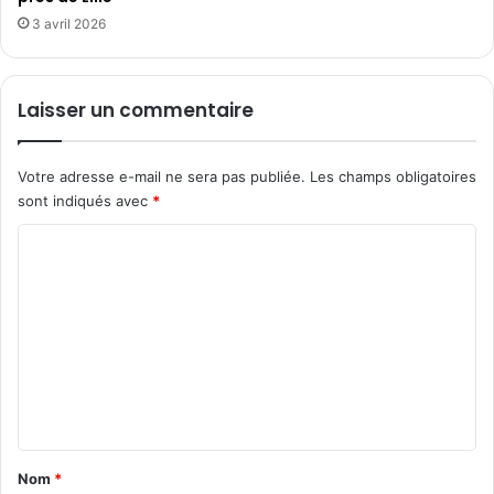
e
a
3 avril 2026
a
l
u
e
d
t
Laisser un commentaire
i
c
o
o
"
n
Votre adresse e-mail ne sera pas publiée.
Les champs obligatoires
L
v
sont indiqués avec
*
'
i
É
v
C
p
i
o
o
a
p
l
m
é
,
m
e
p
d
r
e
u
a
n
M
t
o
i
t
n
q
a
Nom
*
t
u