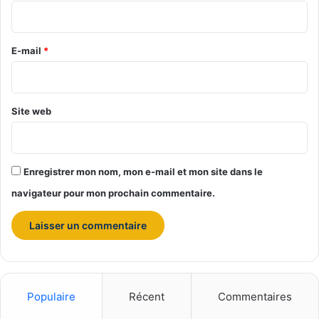
S
i
é
a
e
r
i
t
e
E-mail
*
n
a
t
p
*
-
p
M
r
Site web
i
é
c
c
h
i
e
é
l
Enregistrer mon nom, mon e-mail et mon site dans le
p
"
a
navigateur pour mon prochain commentaire.
r
l
’
e
n
s
e
Populaire
Récent
Commentaires
m