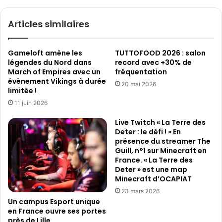
s
m
e
p
Articles similaires
T
o
a
s
l
e
Gameloft amène les
TUTTOFOOD 2026 : salon
a
c
légendes du Nord dans
record avec +30% de
r
o
March of Empires avec un
fréquentation
i
m
évènement Vikings à durée
20 mai 2026
a
m
limitée !
-
e
11 juin 2026
X
u
R
n
Live Twitch « La Terre des
p
l
Deter : le défi ! » En
o
o
présence du streamer The
u
i
Guill, n°1 sur Minecraft en
r
s
France. « La Terre des
l
Deter » est une map
i
Minecraft d’OCAPIAT
a
r
s
s
23 mars 2026
é
o
Un campus Esport unique
r
en France ouvre ses portes
c
près de Lille
i
i