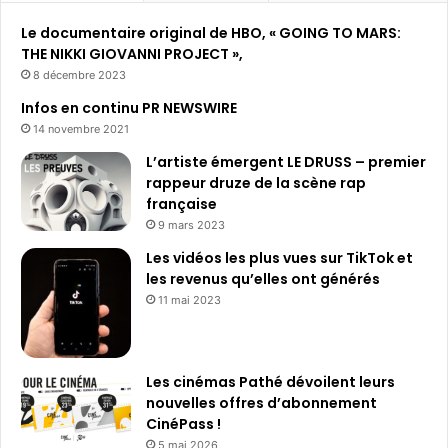
b
l
Le documentaire original de HBO, « GOING TO MARS:
e
THE NIKKI GIOVANNI PROJECT »,
d
8 décembre 2023
e
Infos en continu PR NEWSWIRE
s
14 novembre 2021
F
r
L’artiste émergent LE DRUSS – premier
a
rappeur druze de la scène rap
n
française
ç
9 mars 2023
a
Les vidéos les plus vues sur TikTok et
i
les revenus qu’elles ont générés
s
11 mai 2023
Les cinémas Pathé dévoilent leurs
nouvelles offres d’abonnement
CinéPass !
5 mai 2026