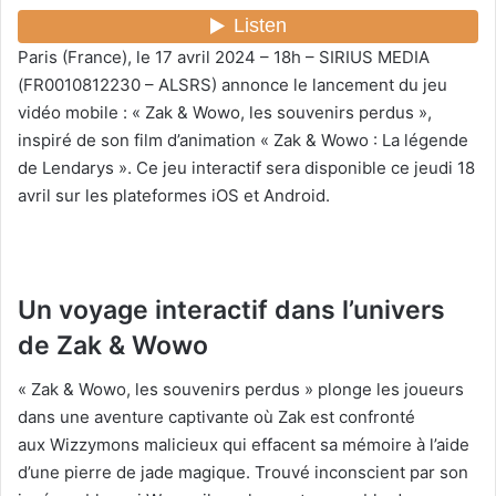
o
y
Paris (France), le 17 avril 2024 – 18h – SIRIUS MEDIA
e
(FR0010812230 – ALSRS) annonce le lancement du jeu
r
vidéo mobile : « Zak & Wowo, les souvenirs perdus »,
u
inspiré de son film d’animation « Zak & Wowo : La légende
n
de Lendarys ». Ce jeu interactif sera disponible ce jeudi 18
c
avril sur les plateformes iOS et Android.
o
u
r
r
Un voyage interactif dans l’univers
i
e
de Zak & Wowo
l
« Zak & Wowo, les souvenirs perdus » plonge les joueurs
dans une aventure captivante où Zak est confronté
aux Wizzymons malicieux qui effacent sa mémoire à l’aide
d’une pierre de jade magique. Trouvé inconscient par son