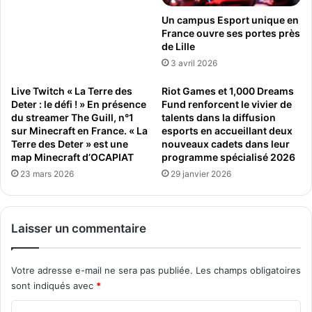
o
i
Un campus Esport unique en
n
n
France ouvre ses portes près
t
v
de Lille
a
e
3 avril 2026
g
s
n
t
Live Twitch « La Terre des
Riot Games et 1,000 Dreams
e
i
Deter : le défi ! » En présence
Fund renforcent le vivier de
e
s
du streamer The Guill, n°1
talents dans la diffusion
n
s
sur Minecraft en France. « La
esports en accueillant deux
S
Terre des Deter » est une
nouveaux cadets dans leur
e
map Minecraft d’OCAPIAT
programme spécialisé 2026
c
m
è
e
23 mars 2026
29 janvier 2026
n
n
e
t
d
Laisser un commentaire
e
N
v
Votre adresse e-mail ne sera pas publiée.
Les champs obligatoires
i
sont indiqués avec
*
d
i
C