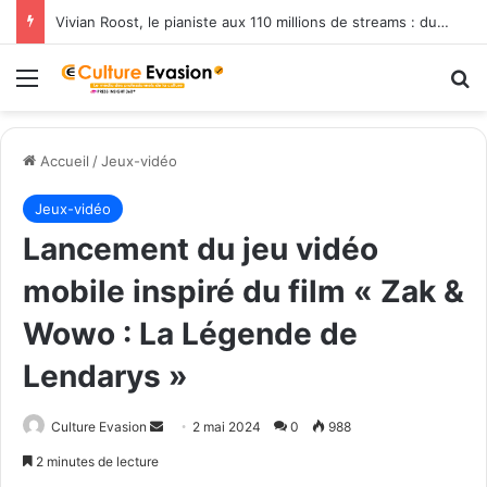
Vivian Roost, le pianiste aux 110 millions de streams : du lagon polynésien à l’Atelier Richelieu, une nouvelle scène du néo-classique
Menu
R
Accueil
/
Jeux-vidéo
Jeux-vidéo
Lancement du jeu vidéo
mobile inspiré du film « Zak &
Wowo : La Légende de
Lendarys »
Culture Evasion
E
2 mai 2024
0
988
n
2 minutes de lecture
v