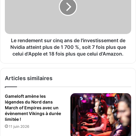
l
n
e
a
n
i
d
r
e
e
m
d
e
u
n
Le rendement sur cinq ans de l'investissement de
f
t
Nvidia atteint plus de 1 700 %, soit 7 fois plus que
e
s
celui d'Apple et 18 fois plus que celui d'Amazon.
s
u
t
r
i
c
v
Articles similaires
i
a
n
l
q
Gameloft amène les
d
a
légendes du Nord dans
e
n
March of Empires avec un
f
s
évènement Vikings à durée
i
d
limitée !
l
e
11 juin 2026
m
l
M
'