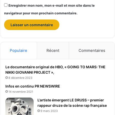
o
Enregistrer mon nom, mon e-mail et mon site dans le
i
t
navigateur pour mon prochain commentaire.
7
f
o
i
s
p
l
Populaire
Récent
Commentaires
u
s
q
Le documentaire original de HBO, « GOING TO MARS: THE
u
NIKKI GIOVANNI PROJECT »,
e
8 décembre 2023
c
Infos en continu PR NEWSWIRE
e
14 novembre 2021
l
u
L’artiste émergent LE DRUSS – premier
i
rappeur druze de la scène rap française
d
9 mars 2023
'