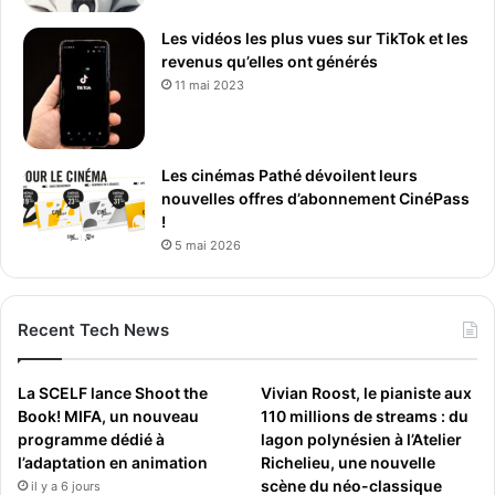
A
Les vidéos les plus vues sur TikTok et les
p
revenus qu’elles ont générés
p
11 mai 2023
l
e
e
t
Les cinémas Pathé dévoilent leurs
1
nouvelles offres d’abonnement CinéPass
8
!
f
5 mai 2026
o
i
s
p
Recent Tech News
l
u
s
La SCELF lance Shoot the
Vivian Roost, le pianiste aux
q
Book! MIFA, un nouveau
110 millions de streams : du
u
programme dédié à
lagon polynésien à l’Atelier
e
l’adaptation en animation
Richelieu, une nouvelle
c
scène du néo-classique
il y a 6 jours