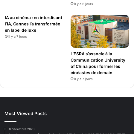
e
il y a 6 jours
l
u
IA au cinéma : en interdisant
i
l’IA, Cannes l’a transformée
d
en label de luxe
'
il y a 7 jours
A
m
L’ESRA s’associe à la
a
Communication University
z
of China pour former les
o
cinéastes de demain
n
.
il y a 7 jours
Most Viewed Posts
8 décembre 2023