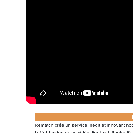
Rematch crée un service inédit et innovant no
l’effet flashback
en vidéo.
Football, Rugby, Ba