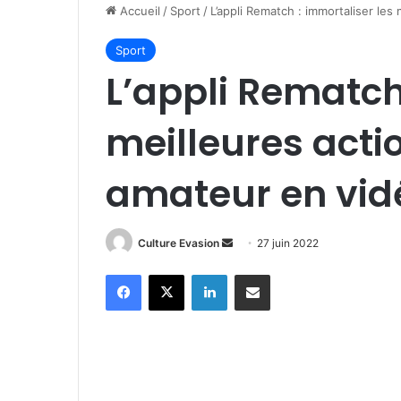
Accueil
/
Sport
/
L’appli Rematch : immortaliser les
Sport
L’appli Rematch
meilleures acti
amateur en vid
Culture Evasion
E
27 juin 2022
n
Facebook
X
Linkedin
Partager par email
v
o
y
e
r
u