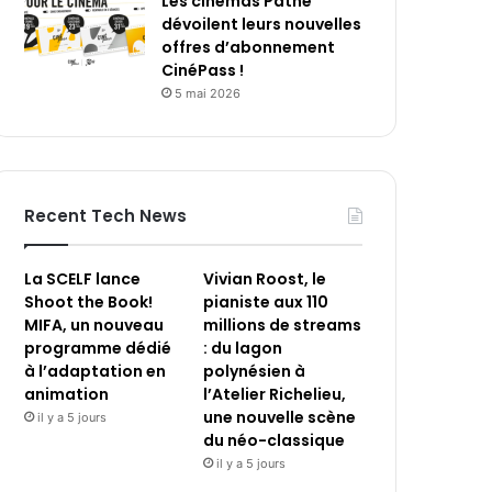
Les cinémas Pathé
dévoilent leurs nouvelles
offres d’abonnement
CinéPass !
5 mai 2026
Recent Tech News
La SCELF lance
Vivian Roost, le
Shoot the Book!
pianiste aux 110
MIFA, un nouveau
millions de streams
programme dédié
: du lagon
à l’adaptation en
polynésien à
animation
l’Atelier Richelieu,
une nouvelle scène
il y a 5 jours
du néo-classique
il y a 5 jours