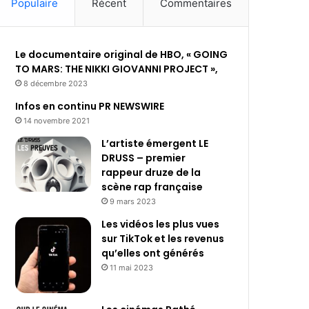
Populaire
Récent
Commentaires
Le documentaire original de HBO, « GOING
TO MARS: THE NIKKI GIOVANNI PROJECT »,
8 décembre 2023
Infos en continu PR NEWSWIRE
14 novembre 2021
L’artiste émergent LE
DRUSS – premier
rappeur druze de la
scène rap française
9 mars 2023
Les vidéos les plus vues
sur TikTok et les revenus
qu’elles ont générés
11 mai 2023