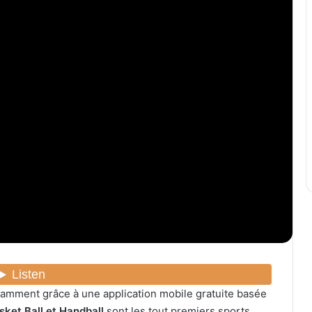
tamment grâce à une application mobile gratuite basée
sket Ball et Handball
sont les tout premiers sports